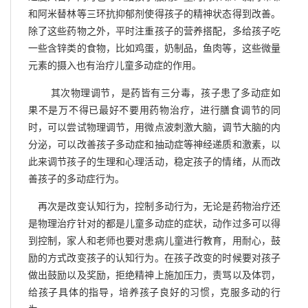
和阿米替林
等三环
抗抑郁剂
使得孩子的精神状态得到改善。
除了这些药物之外，平时注重孩子的营养搭配，多给孩子吃
一些含锌类的食物，比如鸡蛋，奶制品，鱼肉等，这些微量
元素的摄入也有治疗儿童多动症的作用。
其次物理调节，是药皆有三分毒，孩子患了多动症如
果不是万不得已最好不要用药物治疗，进行膳食调节的同
时，可以尝试物理调节，用微点波刺激大脑，调节大脑的内
分泌，可以改善孩子多动症和抽动症等神经递质和激素，以
此来调节孩子的生理和心理活动，稳定孩子的情绪，从而改
善孩子的多动症行为。
再次是改变认知行为，控制多动行为，无论是药物治疗还
是物理治疗针对的都是儿童多动症的症状，动作过多可以得
到控制，家人和老师也要对患病儿童进行教育，用耐心，鼓
励的方式改变孩子的认知行为。在孩子改变的时候要对孩子
做出鼓励以及奖励，拒绝精神上施加压力，责骂以及体罚，
给孩子具体的指导，培养孩子良好的习惯，克服多动的行