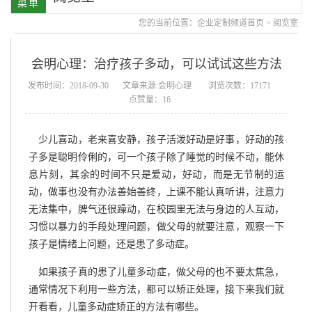
您的当前位置：
企业定制频道首页
>
阅览室
会明心理：治疗孩子多动，可以试试这些方法
发布时间：2018-09-30
文章来源:会明心理
浏览次数：17171
点赞量：16
少儿喜动，老来喜安静，孩子活泼好动是好事，好动的孩
子多是聪明伶俐的，可一个孩子除了睡觉的时候不动，能休
息片刻，其余的时间不只是爱动，好动，而是无节制的运
动，做事也没有办法善始善终，上课不能认真听讲，注意力
无法集中，脾气还很躁动，在校园里无法与身边的人互动，
习惯以暴力的手段处理问题，做父母的就要注意，观察一下
孩子是情绪上问题，还是患了多动症。
如果孩子真的患了儿童多动症，做父母的也不要太焦急，
通常情况下利用一些方法，都可以矫正处理，接下来我们就
开看看，儿童多动症矫正的方法有哪些。