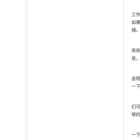
工
如
绪
有
息
会
一
们
够
一