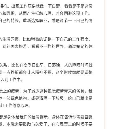
相符。出现工作厌倦就做一下自醒，看看是不是这份
心和恐惧，从而产生抵触心理，才会回避这项工作。
自己的特长，重新选择职业，或是调节一下自己的情
的生活习惯，比如稍微的调整一下自己的工作强度，
，到外面去旅游，看看不一样的世界，通过充足的休
关系，比如在夏季日出早，日落晚，人的睡眠时间就
到一点挫折都会让人精神不振，这个时候你就要调整
投入到工作中。
觉上的疲劳，为了减少这种视觉疲劳带来的倦怠，我
养一盆绿色植物，或是清理一下垃圾，给自己腾出足
驱赶工作倦怠心理。
都是身体给我们的信号提示，身体在告诉你需要自醒
我，本我需要鼓励与关爱了，在心理罢工的时候不要