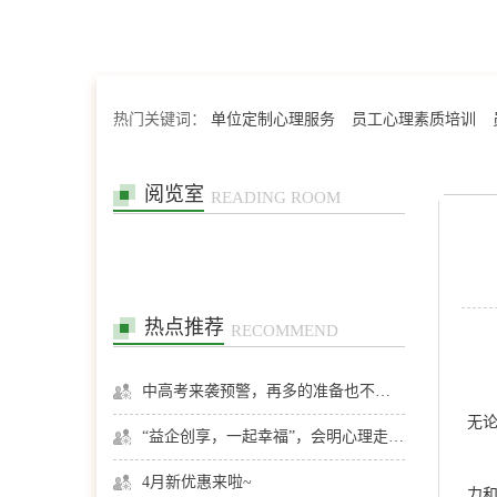
热门关键词：
单位定制心理服务
员工心理素质培训
阅览室
READING ROOM
热点推荐
RECOMMEND
中高考来袭预警，再多的准备也不嫌多，这一份考生福利等你来拿
无
“益企创享，一起幸福”，会明心理走进社区公益，与居民一起让社区更美好
4月新优惠来啦~
力