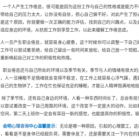
一个人产生工作倦怠，很可能是因为这份工作与自己的性格或是能力不
作带给自己的压力太大，让你没有自信，担心自己做不好，对此产生了担
果是这个原因，你就要做一次正确的能力评估，找到自己的兴趣点，以及
，适应身边的环境，从抗拒工作到享受工作，以此来缓解工作倦怠症。
人一旦产生职业倦怠，就容易身心疲惫，这个时候你可以调整一下自己
些工作可以尝试着拒绝，给自己留出一些时间来放松，给自己放一个短假
，重新唤起自己对工作的积极性和热情。
职业倦怠还与自己所处的环境以及季节有关，季节与人的情绪有很大的
短，人一旦睡眠不足情绪就会变得不稳定，在工作上就容易心浮气躁，遇
下自己的生物钟了，工作在忙也保证充足的睡眠，才能让人精神饱满地地
除了季节性，还有自己身边的环境，人看一种东西时间长了，总会有视
可以尝试着改变一下自己周围的环境，这个改变不一定是大的动作，比如
的空间，第二天上班你一定会有耳目一新的感觉，也能提高你的积极性，
会明
心理咨询
中心温馨提示
：无论是哪一种原因，引起的心理罢工，这
下，看看是不是身体已经超负荷，需要休息了，还是需要关注一下内在的