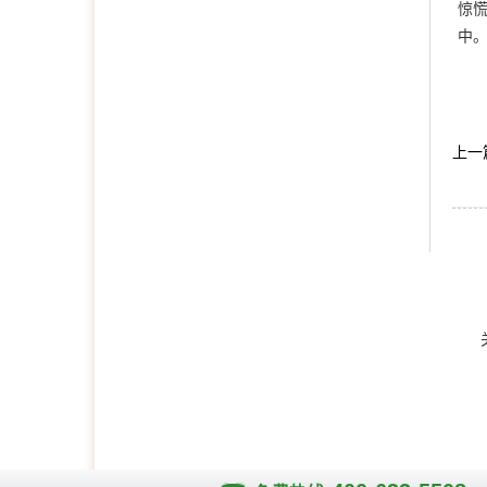
惊
中
上一