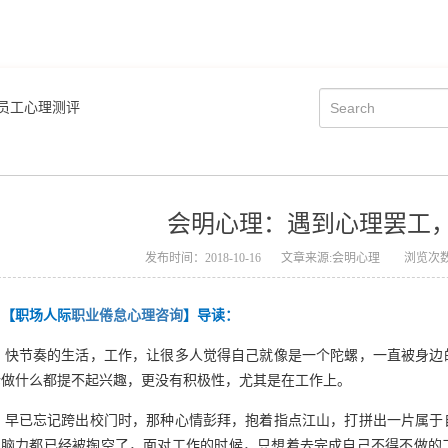
员工心理测评
会明心理：遇到心理罢工
发布时间：2018-10-16
文章来源:会明心理
浏览次数
【职场人际
职业倦怠心理咨询
】导读：
快节奏的生活，工作，让很多人觉得自己就像是一个陀螺，一直被身边
论做什么都提不起兴趣，更没有积极性，尤其是在工作上。
早已忘记跨出校门时，那种心情彭拜，抱着指点江山，打拼出一片属于
和脑力都已经被掏空了，面对工作的时候，只想着去完成自己不得不做的