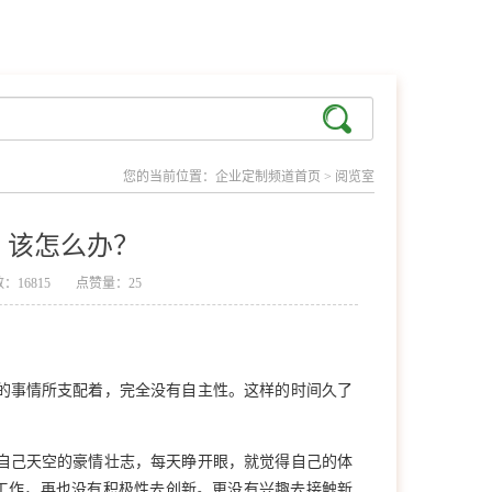
您的当前位置：
企业定制频道首页
>
阅览室
，该怎么办？
：16815
点赞量：25
的事情所支配着，完全没有自主性。这样的时间久了
自己天空的豪情壮志，每天睁开眼，就觉得自己的体
工作，再也没有积极性去创新。更没有兴趣去接触新