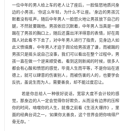
一位中年的男人给上车的老人让了座后，一脸恼怒地质问身
边的小男孩，‘你这么年轻，为什么不让座。’身边的男孩沉
默着没有吱声，随后中年男人一脸怒火地让男孩放下自己的
腿，不然就要踹他。男孩依旧沉默着，中年男人当真是一脚
踹在了男孩的胸口上，随后还露出洋洋得意的表情，好在周
围人对此看不下去了，对中年男人进行了指责，见身边人如
此义愤填膺，中年男人才迫于舆论给男孩道了谦，而被踹的
男孩只是摇头说自己没事，我们可以看出在整个过程中，男
孩一直在做一个逆来顺受者。看到这则新闻的时候，很多人
都会有心酸和愤怒的感觉，毕竟人生而平等，不是你站在道
德上，就可以肆意的伤害别人，而被伤害的人的，也要学会
反抗，虽说生而为人，需要善良，却不能过度忍让。
若是你总给人一种很好说话，宽容大度不会计较的感
觉，那身边的人一定会觉得你好欺负，从而没有边界的压榨
你的时间，啃噬你的人生，就像之前看《生活大爆炸》，里
面的经典台词之一，‘如果你太善良，这个世界会把你啃得尸
骨无存。’