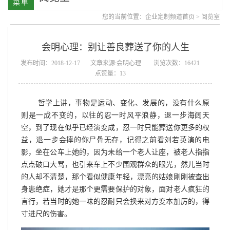
您的当前位置：
企业定制频道首页
>
阅览室
会明心理：别让善良葬送了你的人生
发布时间：2018-12-17
文章来源:会明心理
浏览次数：16421
点赞量：13
哲学上讲，事物是运动、变化、发展的，没有什么原
则是一成不变的，以往的忍一时风平浪静，退一步海阔天
空，到了现在似乎已经演变成，忍一时只能葬送你更多的权
益，退一步会摔的你尸骨无存，记得之前看刘若英演的电
影，坐在公车上她的，因为未给一个老人让座，被老人指指
点点破口大骂，也引来车上不少围观群众的眼光，然儿当时
的人却不清楚，那个看似健康年轻，漂亮的姑娘刚刚被查出
身患绝症，她才是那个更需要保护的对象，面对老人疯狂的
言行，若当时的她一味的忍耐只会换来对方变本加厉的，得
寸进尺的伤害。