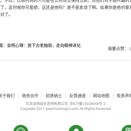
样。不过，比较内向的人可能在公共场合保持沉默，但他们对于感兴趣的
下了，这时候你可能想，这还是他吗？是不是发烧了啊。如果你是他的挚
不对了。
篇：会明心理：放下古老枷锁，走向精神进化
我要点赞：
关于我们
商务合作
招贤纳士
反馈通道
网站地图
免责声
北京会明成长咨询有限公司
京ICP备13028049号-1
Copyright 2017
www.huimingcz.com
, All Rights Reserved