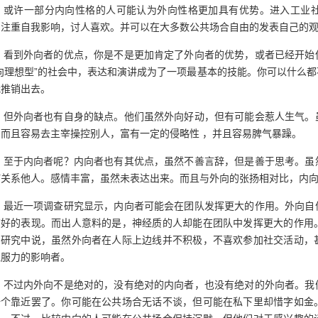
或许一部分内向性格的人可能认为外向性格更加具有优势。进入工业
，注重自我影响，讨人喜欢。并可以在大多数公共场合自由的发表自己的
看到外向者的优点，你是不是更加肯定了外向者的优势，或者已经开始
向理想型”的社会中，表达和演讲成为了一项最基本的技能。你可以什么
我推销出去。
但外向者也有自身的缺点。他们虽然外向好动，但有可能会惹人生气。
而且容易去主宰操控别人，富有一定的侵略性 ，并且容易脾气暴躁。
至于内向者呢？内向者也有其优点，虽然不善言辞，但是善于思考。虽
何关系他人。感情丰富，虽然未表达出来。而且与外向的张扬相对比，内
最近一项调查研究显示，内向者可能会在团队发挥更大的作用。外向自
有好的表现。而出人意料的是，神经质的人却能在团队中发挥更大的作用
》研究中说，虽然外向者在人际上边线并不积极，不喜欢参加社交活动，
说服力的影响者。
不过内外向不是绝对的，没有绝对的内向者，也没有绝对的外向者。我
一个靠近罢了。你可能在公共场合无话不谈，但可能在私下里却惜字如金