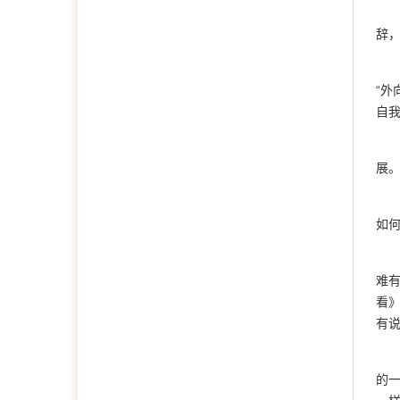
辞
“外
自
展。
如
难
看
有
的