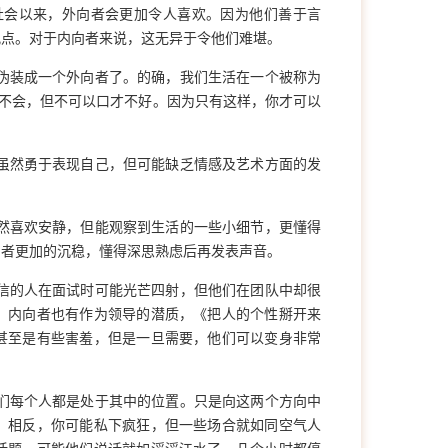
社会以来，外向者会更加令人喜欢。因为他们善于言
观点。对于内向者来说，这无异于令他们难堪。
伪装成一个外向者了。的确，我们生活在一个被称为
都不会，但不可以口才不好。因为只有这样，你才可以
虽然勇于表现自己，但可能缺乏情感及艺术方面的发
然喜欢安静，但能观察到生活的一些小细节，更懂得
向者更加的沉稳，懂得深思熟虑后再发表声音。
信的人在面试时可能光芒四射，但他们在团队中却很
。内向者也有作为领导的潜质，《把人的个性掰开来
甚至是有些害羞，但是一旦需要，他们可以变身非常
们每个人都是处于其中的位置。只是向这两个方向中
。相反，你可能私下疯狂，但一些场合就如同空气人