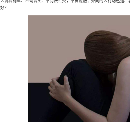
的人沉着稳重、不苟言笑、不讨厌社交，不善说服；外向的人行动迅速、
较好？