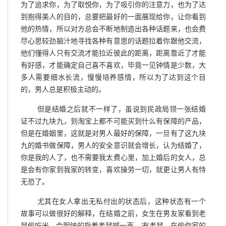
为了追求你，为了取悦你，为了吸引你的注意力，也为了达
到抱得美人的目的，总要把最好的一面展现给你，让你看到
他的热情，所以对方总会不断地制造出各种话题来，也会费
尽心思较劲脑汁地寻找各种有意思的话题拉着你跟他交流，
他们懂得人只有交流才能拉近彼此的距离，距离靠近了才能
有好感，才能确定自己喜不喜欢，毕竟一见钟情是少数，大
多人需要细水长流，慢慢培养感情，所以为了达到这个目
的，男人总是积极主动的。
但是结婚之后就不一样了，虽说到民政局领一张结婚
证不过九块九，到淘宝上都不可能买到什么有保障的产品，
但是在婚姻里，这就是对男人最好的保障，一旦有了这九块
九的婚书做保障，男人的安全意识就会增长，认为结婚了，
你是我的人了，也不需要我太费心里，加上婚后的女人，总
是会有你家到我家的转变，喜欢操劳一切，就更让男人有恃
无恐了。
尤其在女人拿出无私付出的状态后，这种状态有一个
故事可以做很好的解释，在结婚之前，女生在男友家看到老
鼠偷吃米，会胆怯的指着老鼠喊一声，‘有老鼠，在偷你家的