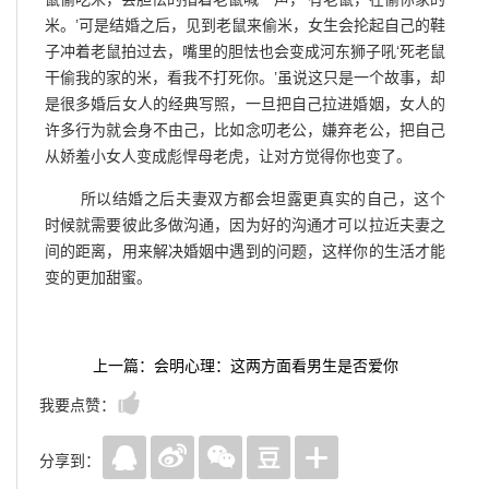
米。’可是结婚之后，见到老鼠来偷米，女生会抡起自己的鞋
子冲着老鼠拍过去，嘴里的胆怯也会变成河东狮子吼‘死老鼠
干偷我的家的米，看我不打死你。’虽说这只是一个故事，却
是很多婚后女人的经典写照，一旦把自己拉进婚姻，女人的
许多行为就会身不由己，比如念叨老公，嫌弃老公，把自己
从娇羞小女人变成彪悍母老虎，让对方觉得你也变了。
所以结婚之后夫妻双方都会坦露更真实的自己，这个
时候就需要彼此多做沟通，因为好的沟通才可以拉近夫妻之
间的距离，用来解决婚姻中遇到的问题，这样你的生活才能
变的更加甜蜜。
上一篇：会明心理：这两方面看男生是否爱你
我要点赞：
分享到：