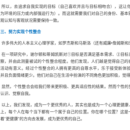
所以，去追求自我实现的目标（自己喜欢并且与目标相吻合），这让
因为环境的压力或内部强迫行为）。而这就需要我们对自己的身份、基本
主观认知与客观状况需要保持一致。
三、努力实现个性整合
许多伟大的人本主义心理学家，如罗杰斯和马斯洛（还有威廉•詹姆斯和
在一项研究中，谢尔顿和蒂姆凯斯对①目标是否满足基本需求、②目标
观察，并由此测量被试的个性整合程度。他们发现，人们越是觉得自己的
的活动有意义。经过个性整合的人拥有更高的自尊水平，乐于接受新体
，并且负面情绪更少。他们对自己在生活中扮演的不同角色更加积极，觉
显然，个性整合会给我们带来更积极、更具适应性的结果。然而个性的
断认识、觉察自我。
以上，我们发现，成为一个更优秀的人，其实也是成为一个心理更健康
系上，每个人在每个当下都有一个属于自己的位置。你在哪个位置？这是
着“更健康”的方向去发展，成为更优秀的自己。