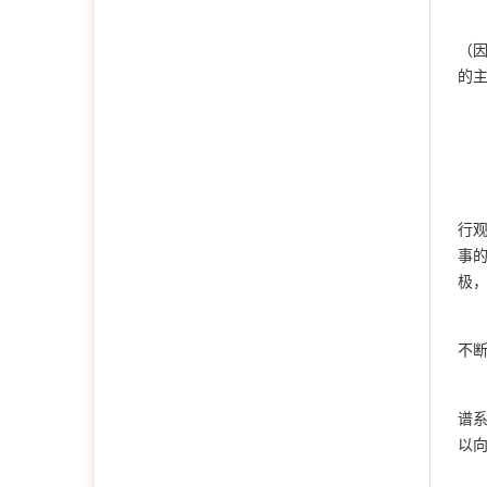
（
的
行
事
极
不
谱
以向