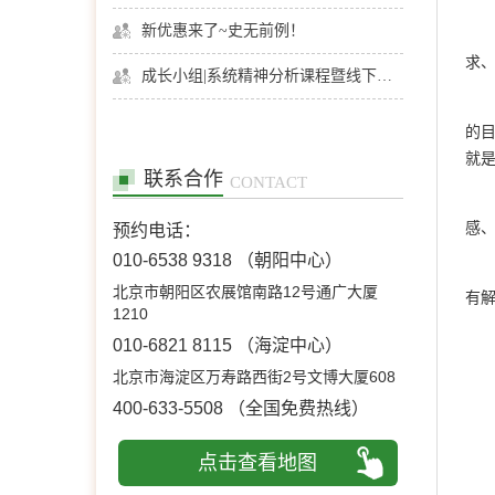
新优惠来了~史无前例！
求
成长小组|系统精神分析课程暨线下团体成长小组招募
的
就
联系合作
CONTACT
感
预约电话：
010-6538 9318
（朝阳中心）
北京市朝阳区农展馆南路12号通广大厦
有
1210
010-6821 8115
（海淀中心）
北京市海淀区万寿路西街2号文博大厦608
400-633-5508
（全国免费热线）
点击查看地图