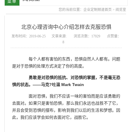
您的当前位置：
企业定制频道首页
>
阅览室
北京心理咨询中心介绍怎样去克服恐惧
发布时间：2019-06-25
文章来源:
浏览次数：17929
点赞量：
8
每个人都有害怕的东西，恐惧自然人人都有。问题
是对于恐惧的处理方式决定了你的高度。
勇敢是对恐惧的抵抗、对恐惧的掌握，不是毫无恐
惧的状态。——马克?吐温 Mark Twain
面对恐惧，我们不应该一味的害怕而是应该勇敢的
去面对。如果只是害怕恐惧，那么我们永远也战胜不了它，
并且会受到恐惧的摆布，影响到我们以后的生活和梦想。因
此，我们应该学会如何去面对它，战胜它。