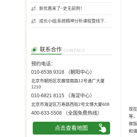
新优惠来了~史无前例！
成长小组|系统精神分析课程暨线下团体成长小组招募
联系合作
CONTACT
预约电话：
010-6538 9318
（朝阳中心）
北京市朝阳区农展馆南路12号通广大厦
1210
010-6821 8115
（海淀中心）
北京市海淀区万寿路西街2号文博大厦608
现
400-633-5508
（全国免费热线）
等
做
点击查看地图
和