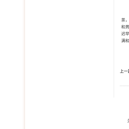
茶
和
迟
满
上一