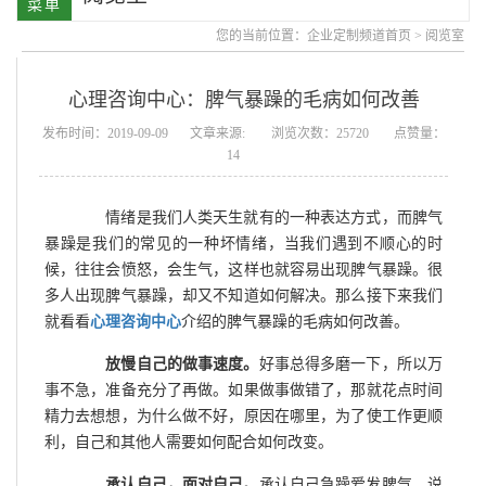
您的当前位置：
企业定制频道首页
>
阅览室
心理咨询中心：脾气暴躁的毛病如何改善
发布时间：2019-09-09
文章来源:
浏览次数：25720
点赞量：
14
情绪是我们人类天生就有的一种表达方式，而脾气
暴躁是我们的常见的一种坏情绪，当我们遇到不顺心的时
候，往往会愤怒，会生气，这样也就容易出现脾气暴躁。很
多人出现脾气暴躁，却又不知道如何解决。那么接下来我们
就看看
心理咨询中心
介绍的脾气暴躁的毛病如何改善。
放慢自己的做事速度。
好事总得多磨一下，所以万
事不急，准备充分了再做。如果做事做错了，那就花点时间
精力去想想，为什么做不好，原因在哪里，为了使工作更顺
利，自己和其他人需要如何配合如何改变。
承认自己，面对自己。
承认自己急躁爱发脾气，说