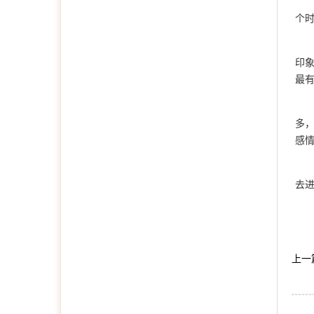
个
印
最
多
感
去
上一