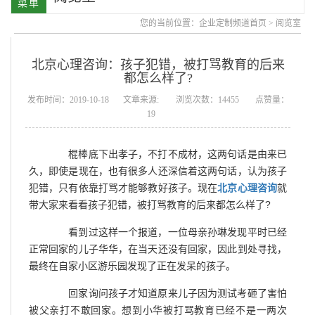
您的当前位置：
企业定制频道首页
>
阅览室
北京心理咨询：孩子犯错，被打骂教育的后来
都怎么样了?
发布时间：2019-10-18
文章来源:
浏览次数：14455
点赞量：
19
棍棒底下出孝子，不打不成材，这两句话是由来已
久，即使是现在，也有很多人还深信着这两句话，认为孩子
犯错，只有依靠打骂才能够教好孩子。现在
北京心理咨询
就
带大家来看看孩子犯错，被打骂教育的后来都怎么样了?
看到过这样一个报道，一位母亲孙琳发现平时已经
正常回家的儿子华华，在当天还没有回家，因此到处寻找，
最终在自家小区游乐园发现了正在发呆的孩子。
回家询问孩子才知道原来儿子因为测试考砸了害怕
被父亲打不敢回家。想到小华被打骂教育已经不是一两次