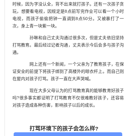
时候，因为字没认全，背不出来就打孩子。还有一次孩子贪
玩，想要看电视，因规定是8点前写完作业可以看一个小时
电视，而孩子偷偷把钟一直调到8点50分。又被暴打了一
次，身上青一块紫一块。
孙琳和自己丈夫沟通过很多次，但是丈夫依旧坚持
打骂教育。最后经过记者沟通，丈夫表示今后会多与孩子沟
通。
网上还有一个新闻，一个父亲为了教育孩子，在保
证安全的前提下将孩子绑到了高楼外的晾衣杆上。而自己则
在屋内对孩子打骂。孩子一直在大声哭喊。
现在大多父母认为的打骂教育真的能够教育好孩子
吗?很多事实都证明了打骂教育不仅很难教好孩子，还容易
对孩子造成各种伤害，影响孩子以后的成长。
打骂环境下的孩子会怎么样?