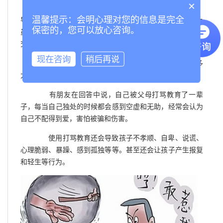
×
上面小华那个新闻中，因为一直被父亲打骂教育，
温馨提示：会明心理对您的信息是完全
导致小华现在变得胆小，不合群。据老师介绍，小华在班上
保密的，您可以放心咨询。
虽然听话，但是却没有了孩子的那种活泼，不合群，不喜欢
交流。
现在咨询
稍后再说
在知乎上有过一个问题，原生家庭对孩子会带来多
大的影响?
有朋友在回答中说，自己被父母打骂教育了一辈
子，每当自己独处的时候都会感到空虚和无助，经常会认为
自己不配得到爱，害怕被骗和伤害。
使用打骂教育还会导致孩子不孝顺、自卑、说谎、
心理脆弱、暴躁、感到孤独等等。甚至还会让孩子产生报复
和轻生等行为。