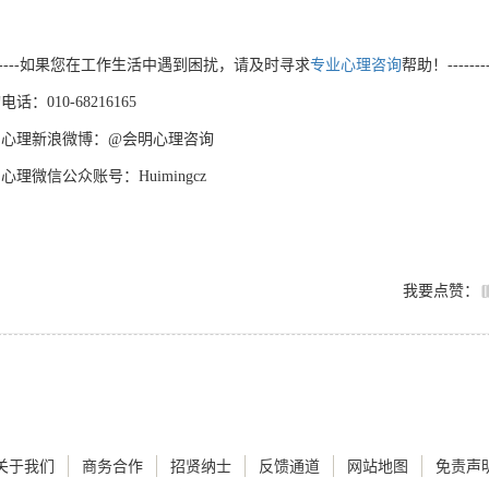
-------如果您在工作生活中遇到困扰，请及时寻求
专业心理咨询
帮助！--------
询电话：
010-68216165
明心理新浪微博：
@会明心理咨询
明心理微信公众账号：
Huimingcz
我要点赞：
关于我们
商务合作
招贤纳士
反馈通道
网站地图
免责声