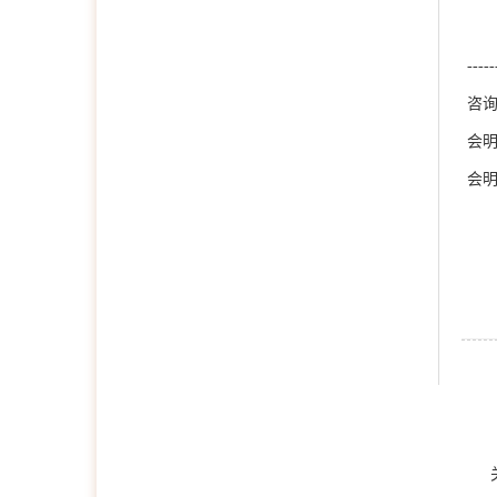
--
咨
会
会