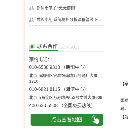
新优惠来了~史无前例！
成长小组|系统精神分析课程暨线下团体成长小组招募
联系合作
CONTACT
预约电话：
010-6538 9318
（朝阳中心）
北京市朝阳区农展馆南路12号通广大厦
1210
【
010-6821 8115
（海淀中心）
很
北京市海淀区万寿路西街2号文博大厦608
家
400-633-5508
（全国免费热线）
暴
【
点击查看地图
现