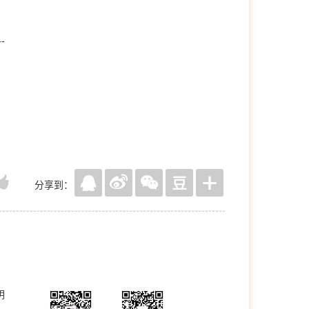
-
分享到：
明