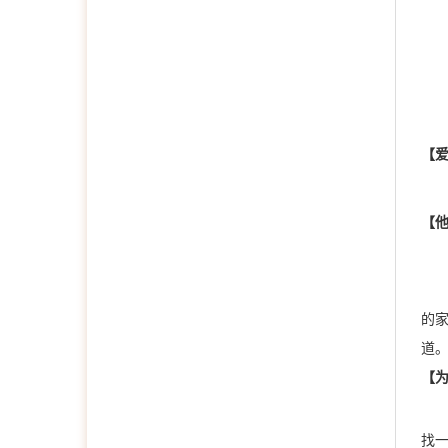
【
【
的
道
【
找