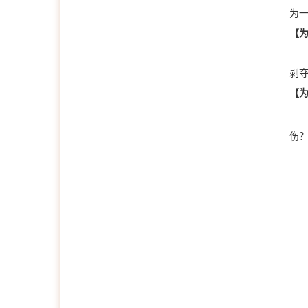
为
【
我
剥
【
伤
相