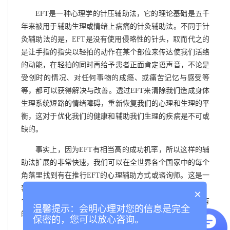
EFT是一种心理学的针压辅助法，它的理论基础是五千
年来被用于辅助生理或情绪上病痛的针灸辅助法。不同于针
灸辅助法的是，EFT是没有使用侵略性的针头，取而代之的
是让手指的指尖以轻拍的动作在某个部位来传达使我们活络
的动能，在轻拍的同时再给予患者正面肯定语声音，不论是
受创时的情况、对任何事物的成瘾、或痛苦记忆与感受等
等，都可以获得解决与改善。透过EFT来清除我们造成身体
生理系统短路的情绪障碍，重新恢复我们的心理和生理的平
衡，这对于优化我们的健康和辅助我们生理的疾病是不可或
缺的。
事实上，因为EFT有相当高的成功机率，所以这样的辅
助法扩展的非常快速，我们可以在全世界各个国家中的每个
角落里找到有在推行EFT的心理辅助方式或谘询师。这是一
套快速, 简单而有效的减压与消除负面情绪高效能辅助法，
×
令您重获精神上的自由，使身心畅快。透过EFT，几乎所有
温馨提示：会明心理对您的信息是完全
的负面情绪都可以快速化解，其效力也是永久性的。
保密的，您可以放心咨询。