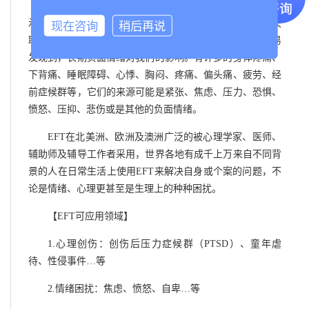
俄亥俄州立大学心血管医学科Philip Binkley医学教授表
示，忧郁、愤怒、焦虑、压力与心脏病结果之间有清楚的关
现在咨询
稍后再说
联。除了那些足以致命的疾病之外，我们在生活中也很容易
发现到，长期负面情绪对我们的影响。有许多的身体疼痛、
下背痛、睡眠障碍、心悸、胸闷、疼痛、偏头痛、疲劳、经
前症候群等，它们的来源可能是紧张、焦虑、压力、恐惧、
愤怒、压抑、悲伤或是其他的负面情绪。
EFT在北美洲、欧洲及澳洲广泛的被心理学家、医师、
辅助师及辅导工作者采用，世界各地有成千上万来自不同背
景的人在日常生活上使用EFT来解决自身或个案的问题，不
论是情绪、心理更甚至是生理上的种种困扰。
【EFT可应用领域】
1.心理创伤：创伤后压力症候群（PTSD）、童年虐
待、性侵事件…等
2.情绪困扰：焦虑、愤怒、自卑…等