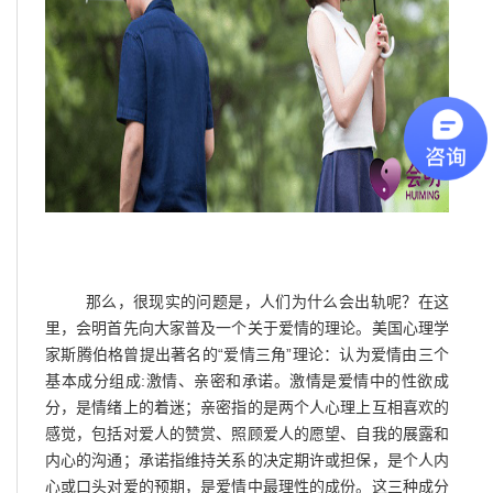
那么，很现实的问题是，人们为什么会出轨呢？在这
里，会明首先向大家普及一个关于爱情的理论。美国心理学
家斯腾伯格曾提出著名的“爱情三角”理论：认为爱情由三个
基本成分组成:激情、亲密和承诺。激情是爱情中的性欲成
分，是情绪上的着迷；亲密指的是两个人心理上互相喜欢的
感觉，包括对爱人的赞赏、照顾爱人的愿望、自我的展露和
内心的沟通；承诺指维持关系的决定期许或担保，是个人内
心或口头对爱的预期，是爱情中最理性的成份。这三种成分