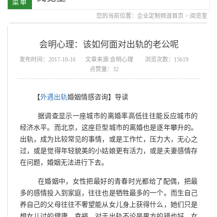
您的当前位置：
企业定制频道首页
>
阅览室
会明心理：该如何面对出轨的老公呢
发布时间：2017-10-16
文章来源:会明心理
浏览次数：15619
点赞量：32
【
外遇出轨
婚姻情感咨询】导读
据调查显示一座城市的离婚率高低往往能反应城市的
经济水平。而北京，这座巨型城市的离婚也是逐年攀升的。
出轨，成为比较常见的事情，或是工作忙，压力大，无心之
过，或是觉得年轻貌美的小姑娘更有活力，或是夫妻感情存
在问题，婚姻无法进行下去。
在婚姻中，女性把最好的青春时光都给了配偶，把最
多的感情投入到家庭，往往也是牺牲最多的一个。而生自己
养自己的父母往往不奢望能从女儿身上获得什么，她们只是
想女儿过的健康、幸福。对于出轨不论是男方的错也好，女