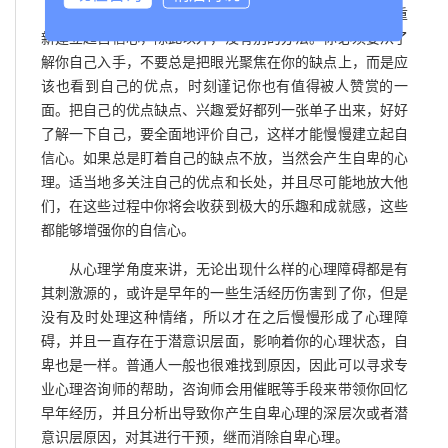
要想克服自卑心理，唯一的办法就是接纳自卑，并且重
新建立起自信心，除此以外，没有别的办法。你必须要从了
解你自己入手，不要总是把眼光聚焦在你的缺点上，而是应
该也看到自己的优点，时刻谨记你也有值得被人赞赏的一
面。把自己的优点缺点、兴趣爱好都列一张单子出来，好好
了解一下自己，要全面地评价自己，这样才能慢慢建立起自
信心。如果总是盯着自己的缺点不放，当然会产生自卑的心
理。适当地多关注自己的优点和长处，并且尽可能地放大他
们，在这些过程中你将会收获到极大的乐趣和成就感，这些
都能够增强你的自信心。
从心理学角度来讲，无论出现什么样的心理障碍都是有
其刺激源的，或许是早年的一些生活经历伤害到了你，但是
没有及时处理这种情绪，所以才在之后慢慢形成了心理障
碍，并且一直存在于潜意识层面，影响着你的心理状态，自
卑也是一样。普通人一般也很难找到原因，因此可以寻求专
业心理咨询师的帮助，咨询师会用催眠等手段来带领你回忆
早年经历，并且分析出导致你产生自卑心理的深层次或者潜
意识层原因，对其进行干预，继而消除自卑心理。