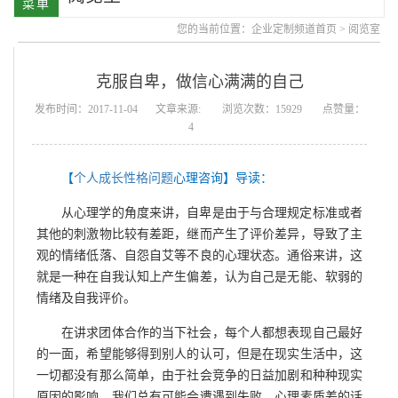
您的当前位置：
企业定制频道首页
>
阅览室
克服自卑，做信心满满的自己
发布时间：2017-11-04
文章来源:
浏览次数：15929
点赞量：
4
【
个人成长性格问题
心理咨询】导读：
从心理学的角度来讲，自卑是由于与合理规定标准或者
其他的刺激物比较有差距，继而产生了评价差异，导致了主
观的情绪低落、自怨自艾等不良的心理状态。通俗来讲，这
就是一种在自我认知上产生偏差，认为自己是无能、软弱的
情绪及自我评价。
在讲求团体合作的当下社会，每个人都想表现自己最好
的一面，希望能够得到别人的认可，但是在现实生活中，这
一切都没有那么简单，由于社会竞争的日益加剧和种种现实
原因的影响，我们总有可能会遭遇到失败，心理素质差的话