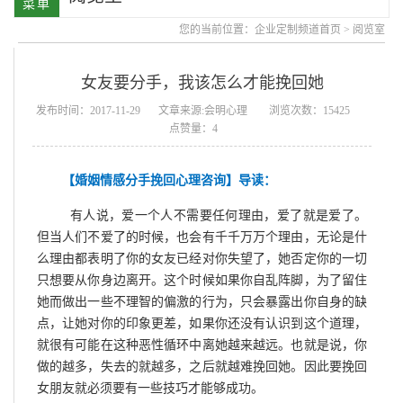
您的当前位置：
企业定制频道首页
>
阅览室
女友要分手，我该怎么才能挽回她
发布时间：2017-11-29
文章来源:会明心理
浏览次数：15425
点赞量：4
【婚姻情感分手挽回心理咨询】导读：
有人说，爱一个人不需要任何理由，爱了就是爱了。
但当人们不爱了的时候，也会有千千万万个理由，无论是什
么理由都表明了你的女友已经对你失望了，她否定你的一切
只想要从你身边离开。这个时候如果你自乱阵脚，为了留住
她而做出一些不理智的偏激的行为，只会暴露出你自身的缺
点，让她对你的印象更差，如果你还没有认识到这个道理，
就很有可能在这种恶性循环中离她越来越远。也就是说，你
做的越多，失去的就越多，之后就越难挽回她。因此要挽回
女朋友就必须要有一些技巧才能够成功。