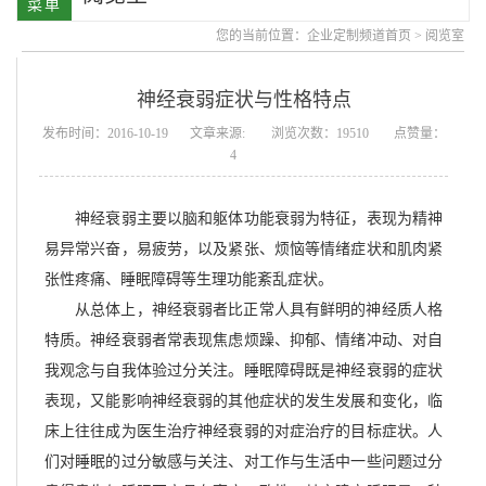
您的当前位置：
企业定制频道首页
>
阅览室
神经衰弱症状与性格特点
发布时间：2016-10-19
文章来源:
浏览次数：19510
点赞量：
4
神经衰弱主要以脑和躯体功能衰弱为特征，表现为精神
易异常兴奋，易疲劳，以及紧张、烦恼等情绪症状和肌肉紧
张性疼痛、睡眠障碍等生理功能紊乱症状。
从总体上，神经衰弱者比正常人具有鲜明的神经质人格
特质。神经衰弱者常表现焦虑烦躁、抑郁、情绪冲动、对自
我观念与自我体验过分关注。睡眠障碍既是神经衰弱的症状
表现，又能影响神经衰弱的其他症状的发生发展和变化，临
床上往往成为医生治疗神经衰弱的对症治疗的目标症状。人
们对睡眠的过分敏感与关注、对工作与生活中一些问题过分