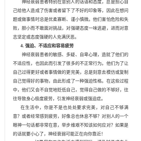
神经衰弱患者特别在意别人的话语和态度，总是担心自
己给他人造成了伤害或者留下了不好的印象等，因此在想问
题或做事情时总是优柔寡断、谨小慎微。他们害怕危险和失
败，胆小而不敢面对挑战，对强硬态度一味逃避，进而对意
志坚定或态度强硬的人充满厌恶。
4. 强迫、不适应和容易疲劳
神经衰弱患者的敏感、多疑、自卑心理，造就了他们的
不适应性，也因此而引发了很多的不正常行为。他们为了让
自己过得更好或者事情做的更完美，总是刻意去模仿或复制
自己觉得好的事物，由此形成了一种强迫性格。在这些过程
中，他们又会不自觉地贬低自己，觉得自己做的不够好，往
往导致身心极度疲劳，引发神经衰弱或强迫症。
在生活中，你是不是也处处要求完美，对自己不够满
意？或者经常感到疲劳，好像总也休息不够？对别人的一个
眼神一句话都非常在意，举步维艰不知该如何应对？如果是
的话就要小心了，神经衰弱可能正在向你靠近！