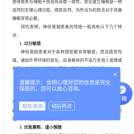
患得患失与睡眠不良具有高度一致性，其实建立睡眠是一种
自然的生理心理过程，顺其自然、为所当为的观念对于改善
睡眠非常必要。
研究表明，神经衰弱患者的性格一般具有以下几个特
点：
1. 过分敏感
神经衰弱患者对于各种感觉都非常敏感，而且感受性
强，诸如外界环境的变化、自身躯体的不适乃至他人恩情或
羞辱，他们都有着强烈的感受，导致做出过激的反应。
×
2. 自卑和不完善感
温馨提示：会明心理对您的信息是完全
神经衰弱患者一般内心比较自卑，做事缺乏信心，总有
保密的，您可以放心咨询。
一种不完善感。他们总是担心自己做不好，过分追求完美，
等待结果时总是坐立不安、心神不宁。这些人当中，往往是
现在咨询
稍后再说
越优秀的人越不自信，对自己的要求也越高，并过高地评价
他人，产生极度的苦恼和自卑。
3. 优柔寡断、谨小慎微