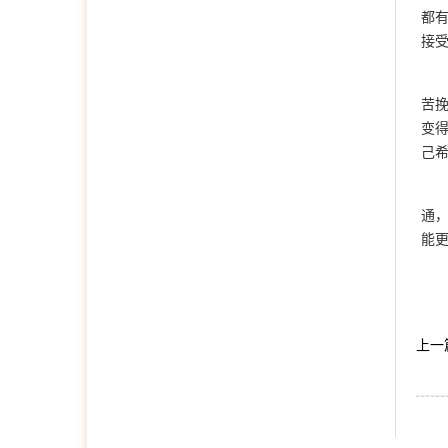
都
接
苦
变
己
通
能
上一