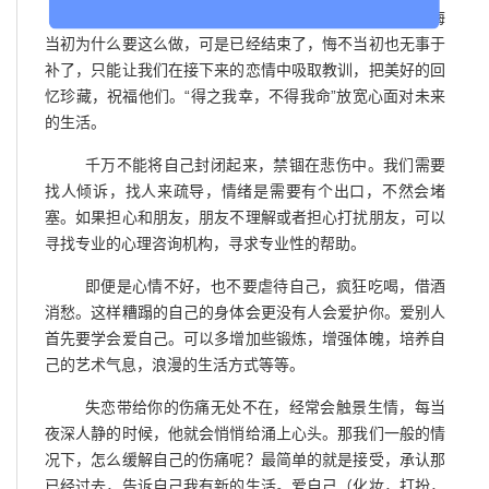
不要自责，不要钻牛角尖。特别是回忆起往事，后悔
当初为什么要这么做，可是已经结束了，悔不当初也无事于
补了，只能让我们在接下来的恋情中吸取教训，把美好的回
忆珍藏，祝福他们。“得之我幸，不得我命”放宽心面对未来
的生活。
千万不能将自己封闭起来，禁锢在悲伤中。我们需要
找人倾诉，找人来疏导，情绪是需要有个出口，不然会堵
塞。如果担心和朋友，朋友不理解或者担心打扰朋友，可以
寻找专业的心理咨询机构，寻求专业性的帮助。
即便是心情不好，也不要虐待自己，疯狂吃喝，借酒
消愁。这样糟蹋的自己的身体会更没有人会爱护你。爱别人
首先要学会爱自己。可以多增加些锻炼，增强体魄，培养自
己的艺术气息，浪漫的生活方式等等。
失恋带给你的伤痛无处不在，经常会触景生情，每当
夜深人静的时候，他就会悄悄给涌上心头。那我们一般的情
况下，怎么缓解自己的伤痛呢？最简单的就是接受，承认那
已经过去，告诉自己我有新的生活。爱自己（化妆，打扮，