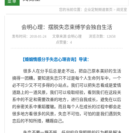
您的当前位置：
企业定制频道首页
>
阅览室
会明心理：摆脱失恋束缚学会独自生活
发布时间：2018-01-24
文章来源:会明心理
浏览次数：12658
点赞量：4
【婚姻情感分手失恋心理咨询】导读：
很多人在分手后总是走不出，把自己原本美好的生活
搞得一团糟。要知道失恋只不过是每个人生命列车中，一个
必不可少又不可多得的小站点。我们可以把失恋看成是爱情
道路上的一道风景，我们可以吸取经验，看到我们在这段关
系中的不足和需要改善的地方，进行自我成长，避免在以后
的亲密关系中重蹈覆辙。而且每个人在成长的过程中都会走
很多地方看很多的风景，失恋不可怕，可怕的是我们遇到失
恋后的不知所措，糟蹋自己。
失恋不要一蹶不振，任何的自我照顾的行为都是解决