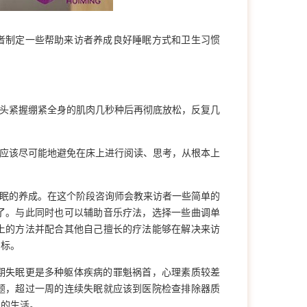
者制定一些帮助来访者养成良好睡眠方式和卫生习惯
拳头紧握绷紧全身的肌肉几秒种后再彻底放松，反复几
，应该尽可能地避免在床上进行阅读、思考，从根本上
睡眠的养成。在这个阶段咨询师会教来访者一些简单的
了。与此同时也可以辅助音乐疗法，选择一些曲调单
上的方法并配合其他自己擅长的疗法能够在解决来访
目标。
期失眠更是多种躯体疾病的罪魁祸首，心理素质较差
题，超过一周的连续失眠就应该到医院检查排除器质
常的生活。