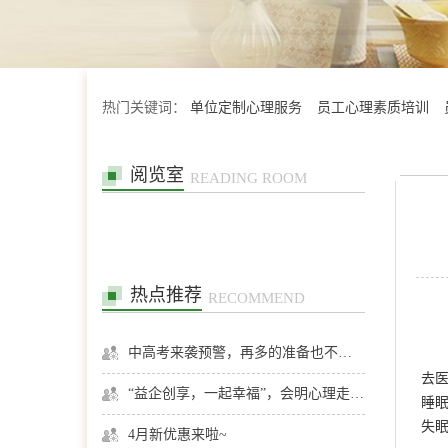
热门关键词：
单位定制心理服务
员工心理素质培训
阅览室
READING ROOM
热点推荐
RECOMMEND
中高考来袭预警，再多的准备也不嫌多，这一份考生福利等你来拿
去
“益企创享，一起幸福”，会明心理走进社区公益，与居民一起让社区更美好
睡
失
4月新优惠来啦~