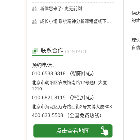
新优惠来了~史无前例！
候
的
成长小组|系统精神分析课程暨线下团体成长小组招募
理
自
联系合作
CONTACT
预约电话：
010-6538 9318
（朝阳中心）
北京市朝阳区农展馆南路12号通广大厦
1210
010-6821 8115
（海淀中心）
北京市海淀区万寿路西街2号文博大厦608
400-633-5508
（全国免费热线）
点击查看地图