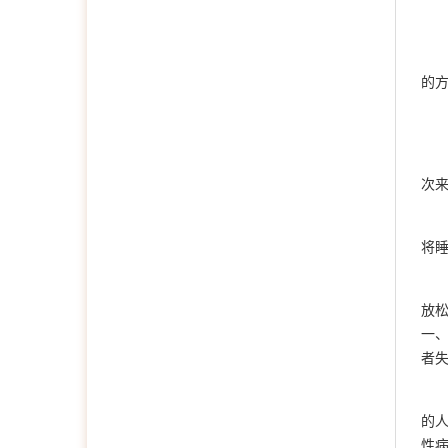
的
次
将
放
一
者
的
性