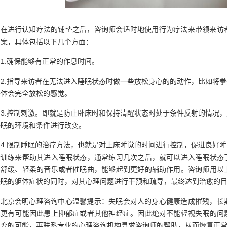
在进行认知疗法的铺垫之后，咨询师会适时地使用行为疗法来带领来访
方案，具体包括以下几个方面：
1.确保能够有正常的作息时间。
2.指导来访者在无法进入睡眠状态时做一些放松身心的的动作，比如将
来体会完全放松的感觉。
3.控制刺激。即就是防止卧床时和保持清醒状态时处于条件反射的情况
睡眠的环境和条件进行改变。
4.限制睡眠的治疗方法，也就是对上床睡觉的时间进行控制，促进良好
松训练来帮助其进入睡眠状态，通常练习几次之后，就可以进入睡眠状态
、舒缓、轻柔的音乐或者催眠曲，能够起到更好的辅助作用。咨询师用以
失眠的躯体症状的同时，对其心理问题进行干预和疏导，最终达到治愈的
北京会明心理咨询中心温馨提示：失眠会对人的身心健康造成摧残，长
人更有可能因此患上抑郁症或者其他神经症。因此绝对不能轻视失眠的问
病变的可能，再联系专业的心理咨询机构寻求咨询师的帮助，从而恢复正