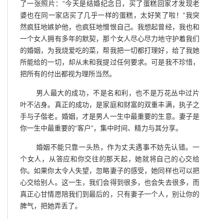
了一张照片：“今天是结婚纪念日，买了蛋糕回家才发现老
婆也在同一家店买了几乎一样的蛋糕，太好笑了啦！”我突
然疯狂地嫉妒他，也疯狂地憎恨自己。我想起曾经，我也和
一个女人拥有多年的默契，那个女人尽心尽力地守护着我们
的婚姻，为我烧爱吃的菜，帮我把一切都打理好，给了我她
所能给的一切，却从未和我提过任何要求。可是我不珍惜，
把所有的付出都视为理所当然。
男人最大的成功，不是名和利，也不是万花丛中过片
叶不沾身。真正的成功，是家庭和财富的双重丰满，执子之
手与子偕老。婚姻，才是男人一生中最重要的生意。妻子是
你一生中最重要的“客户”，集中时间、精力与其分享。
婚姻不能只靠一头热，作为丈夫遇事不妨先认错。一
个女人，从答应和你交往的那天起，她就将自己的心交给
你。如果你太令人失望，忽略妻子的感受，她同样也可以把
心交给别人。这一生，我们会得到很多，也会失去很多，而
真正心甘情愿陪我们到最后的，只有妻子一个人，别让你的
脾气，把她弄丢了。