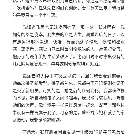
活吗？这个男人已经认识到自己的错，你还是不愿意再给他
一次机会吗？任凭法官的耐心调解，妻子意志坚定。我得到
的答案只有一个字：离。
我知道我再也无法挽回她了，那一刻，我才明白，我
拥有的都是侥幸，我失去的都是人生。离婚以后的日子，没
有想象得那么逍遥、快活，反而充满了惶恐、懊恼和挫败
感。离婚后，感觉自己每时每刻像犯错的人。对不起父母，
抱孙子的晚年美好生活梦破灭了。老两口时不时拿出仅有的
几张照片反复观摩，每每这时候我就特别失落。
最痛苦的无异于每次去见孩子，因为我会看到前妻，
她每次换了新发型，换了新包包，我都会下意识猜测她是不
是交了新朋友。可笑的是，她之前的任何变化，我都装作视
而不见。听着她和孩子之间的趣事，我只能假装快乐，听着
她们的笑声，像个傻子一样保持风度一起笑。然而，那些故
事没有一样再属于我了。可悲的是，曾经答应她和孩子的家
庭活动，我都是能避则避。
前两天，我在朋友圈里看见一个结婚20多年的老友晒