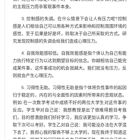
的主观压力而非客观事件本身。
3. 控制感的失调。在什么情景下会让人有压力呢?控制
感是人们相信自己可以用各种方式来影响和控制周围环境的
感觉，至于后果是好是坏，则取决于自己所采取的方式。研
究发现控制感的失调会给我们造成心理压力。
4. 自我效能感较低。自我效能感是指个体认为自己有能
力执行特定行为以达到期望目标的信念。你越相信自己能完
成某件事，这件事成功的机会就越大。我们就没有压力，反
则就会产生心理压力。
5. 习得性无助。习得性无助是指个体将负性事件的起因
归于稳定的，内在的与全面性的因素时所带来的悲观状态。
例如:在一次数学考试中成绩不好的两位大学生对这件事的
反应。学生甲对自己说：我想教授是出了很难得题目考我
们，目的想激励我们好好学习，我应该更加认真的学习，争
取下次可以考好。学生乙对自己说：我可能没办法在大学混
下去了，我担心我的智商不够上大学的，现在我终于知道这