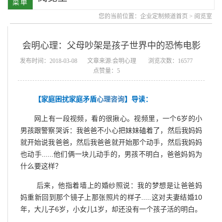
您的当前位置：
企业定制频道首页
>
阅览室
会明心理：父母吵架是孩子世界中的恐怖电影
发布时间：2018-03-08
文章来源:会明心理
浏览次数：16577
点赞量：5
【家庭困扰家庭矛盾
心理咨询
】导读：
网上有一段视频，看的很揪心。视频里，一个6岁的小
男孩跟警察哭诉：我爸爸不小心把妹妹磕着了，然后我妈妈
就开始说我爸爸，然后我爸爸就开始那个动手，然后我妈妈
也动手......他们俩一块儿动手的，男孩不明白，爸爸妈妈为
什么要这样？
后来，他指着墙上的婚纱照说：我的梦想是让爸爸妈
妈重新回到那个镜子上那张照片的样子.....这对夫妻结婚10
年，大儿子6岁，小女儿1岁，却还没有一个孩子活的明白。