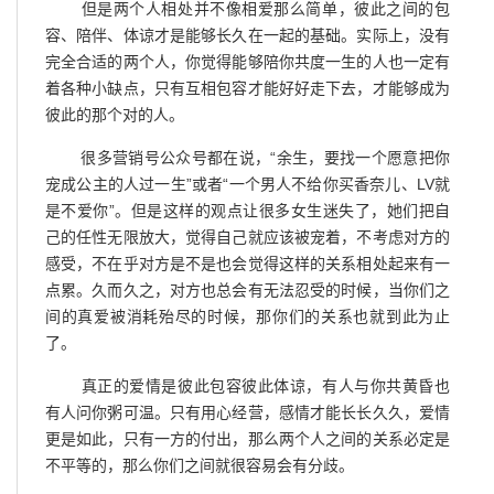
但是两个人相处并不像相爱那么简单，彼此之间的包
容、陪伴、体谅才是能够长久在一起的基础。实际上，没有
完全合适的两个人，你觉得能够陪你共度一生的人也一定有
着各种小缺点，只有互相包容才能好好走下去，才能够成为
彼此的那个对的人。
很多营销号公众号都在说，“余生，要找一个愿意把你
宠成公主的人过一生”或者“一个男人不给你买香奈儿、LV就
是不爱你”。但是这样的观点让很多女生迷失了，她们把自
己的任性无限放大，觉得自己就应该被宠着，不考虑对方的
感受，不在乎对方是不是也会觉得这样的关系相处起来有一
点累。久而久之，对方也总会有无法忍受的时候，当你们之
间的真爱被消耗殆尽的时候，那你们的关系也就到此为止
了。
真正的爱情是彼此包容彼此体谅，有人与你共黄昏也
有人问你粥可温。只有用心经营，感情才能长长久久，爱情
更是如此，只有一方的付出，那么两个人之间的关系必定是
不平等的，那么你们之间就很容易会有分歧。