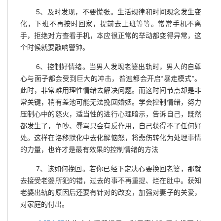
5、及时发现，不要慌张。生活规律和时间观念发生变
化，下班不再按时回家，提前去上班等等。常常手机不离
手，拒绝对方查看手机，本应很正常的举动都变得异常，这
个时候就要敲响警钟。
6、控制好情绪。当男人发现老婆出轨时，男人的自尊
心与面子都会受到巨大的冲击，普遍都会开启“暴走模式”。
此时，非常难用理性情绪去解决问题。而这时间节点却是非
常关键，稍有差池可能无法挽回婚姻。学会控制情绪，努力
压制心中的怒火，适当性的进行心理暗示，告诉自己，既然
都发生了，争吵、辱骂只会有反作用，自己获得不了任何好
处。这样在洛移默化中去化解恼怒，将悲伤转化为处理事情
的力量，也许才是最有效果的控制情绪的方法
7、该如何挽回。若你已经下定决心要挽回老婆，那就
去接受老婆所犯的错，过去的事不再重提、烂在肚中。获知
老婆出轨的原因后还要有针对的改变，加强对妻子的关爱，
对家庭的付出。