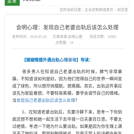
您的当前位置：
企业定制频道首页
>
阅览室
会明心理：发现自己老婆出轨后该怎么处理
发布时间：2018-03-26
文章来源:会明心理
浏览次数：16962
点赞量：19
【婚姻情感外遇出轨
心理咨询
】导读：
很多男人在知道自己老婆出轨的时候，脾气非常暴
躁，不知道该如何是好。因为他们觉得自己的世界一瞬间变
成了绿色，所以想尽快摆脱，想离婚。其实，出轨这件事应
该先为家庭着想，不要轻易离婚，要学会调节自己的情绪。
当
发现自己老婆出轨后该怎么处理
？
1、在知道老婆出轨后，先要冷静下来，思考一下你到
底还想不想和她一起生活下去毕竟一日夫妻百日恩，不要太
过绝情，考虑一下她为什么要出轨。如果是因为你生理上满
足不了她的话，那就别勉强彼此，毕竟正常人的话都会有生