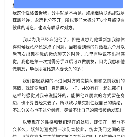
加过我几次好友，给我打过几次电话，但是都被我拒绝了，
我这个性格告诉我，分手就是不再见，如果继续联系那就是
藕断丝连，永远也分不开，所以我们大概分开6个月都没有
彼此的消息，也没有联系过对方。
我以为我已经忘记他了，但是没想到他重新加我微信
得时候我竟然还是点了同意，当我看到他的对话框六个月以
后再次出现在我的微信聊天的时候，心里有种说不出得感
觉，我也是第一次觉得分手以后可以做朋友，因为我想和他
做朋友，毕竟朋友比恋人要长久的多！
我们都很默契的不过问对方的恋情问题和之前我们的
感情，就好像我们一直是朋友一样，并没有在一起过那样！
这样的感觉对我来说挺好的，能把他以朋友的方式留在身
边，也不算曾经失去了。所以我尽量克制住我自己的情绪，
不过分关心也不过分纠缠，尽量不让自己的感情被他发现！
以我现在的性格和我们现在的处境，即使在一起也不
会长久，既然能避免再一次伤害彼此，伤害我们之间的感
情，那就在它发生之前把它抹杀在摇篮中吧！相信他也是和