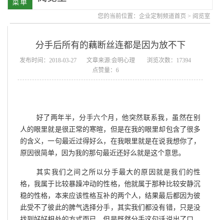
您的当前位置：
企业定制频道首页
>
阅览室
分手后所有的藕断丝连都是因为放不下
发布时间：2018-03-27
文章来源:会明心理
浏览次数：17394
点赞量：6
好了两年半，分手六个月，他突然联系我，虽然在别
人的眼里就是很正常的寒暄，但是在我的眼里却包含了很多
的含义，一句最近过得好么，在我眼里就是在说我想你了，
原因很简单，因为我的那句最近还好么就是这个意思。
其实我们之间之所以分手最大的原因就是我们的性
格，我属于比较暴躁冲动的性格，他就属于那种比较安静沉
稳的性格，本来应该性格互补的两个人，结果最后都因为彼
此受不了彼此的脾气选择分手，其实我们都没有错，只是没
找到好好相处的方式而已，但是既然分手这句话说出了口，