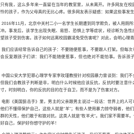
，只有我，这么多年来一直留在当年的教室里，从未离开。许多网友在校
可怜的孩子，作为父母真的无比心疼。很多网友表示疑惑：如果这些事发
2016年11月，北京中关村二小一名学生长期遭到同学欺负，被人用厕
上冲。事发后，该学生出现失眠、易怒、恐惧上学等症状，经诊断为急性应
希望孩子受到伤害。孩子如何远离校园霸凌免受伤害呢？对此，会明心理
我们应该经常告诉自己的孩子：不要随便惹事，不要跟人打架。但每次
都会反复跟孩子们讲：我们不能随便惹事，但也绝对不能怕事。告诉孩
。
中国公安大学犯罪心理学专家李玫瑾教授针对校园暴力曾谈到：我们不
。但我们会教孩子判断是非，明白什么时候他应该反抗，反抗时要注意什
分寸，时刻明白，你的反抗的目的在于自卫，而不是为了伤害对方。
电影《美国狙击手》里，男主的父亲跟男主说过一段话：世界上的人可
他们不懂得保护自己，这些人就是“羊”；有些人使用暴力掠夺弱者，他们
群的天性，他们敢于和狼对抗，这类人就是“牧羊犬”。我们家不需要羊
护好自己，保护好你想守护的羊！