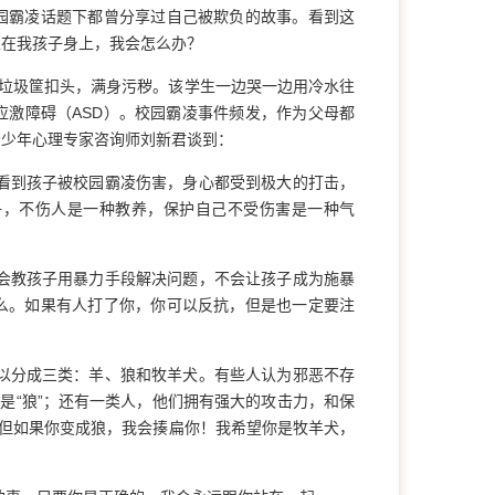
园霸凌话题下都曾分享过自己被欺负的故事。看到这
生在我孩子身上，我会怎么办？
所垃圾筐扣头，满身污秽。该学生一边哭一边用冷水往
激障碍（ASD）。校园霸凌事件频发，作为父母都
青少年心理专家咨询师刘新君谈到：
看到孩子被校园霸凌伤害，身心都受到极大的打击，
子，不伤人是一种教养，保护自己不受伤害是一种气
会教孩子用暴力手段解决问题，不会让孩子成为施暴
么。如果有人打了你，你可以反抗，但是也一定要注
以分成三类：羊、狼和牧羊犬。有些人认为邪恶不存
是“狼”；还有一类人，他们拥有强大的攻击力，和保
。但如果你变成狼，我会揍扁你！我希望你是牧羊犬，