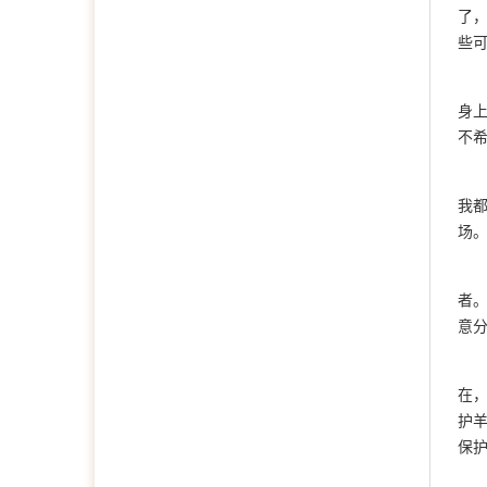
了
些
身
不
我
场
者
意
在，
护羊
保