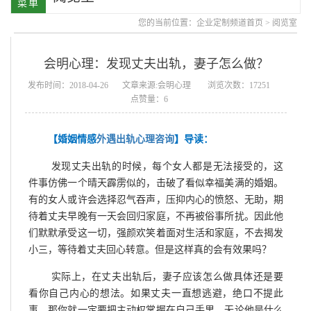
您的当前位置：
企业定制频道首页
>
阅览室
会明心理：发现丈夫出轨，妻子怎么做？
发布时间：2018-04-26
文章来源:会明心理
浏览次数：17251
点赞量：6
【婚姻情感
外遇出轨心理咨询
】导读：
发现丈夫出轨的时候，每个女人都是无法接受的，这
件事仿佛一个晴天霹雳似的，击破了看似幸福美满的婚姻。
有的女人或许会选择忍气吞声，压抑内心的愤怒、无助，期
待着丈夫早晚有一天会回归家庭，不再被俗事所扰。因此他
们默默承受这一切，强颜欢笑着面对生活和家庭，不去揭发
小三，等待着丈夫回心转意。但是这样真的会有效果吗？
实际上，在丈夫出轨后，妻子应该怎么做具体还是要
看你自己内心的想法。如果丈夫一直想逃避，绝口不提此
事，那你就一定要把主动权掌握在自己手里，无论他是什么