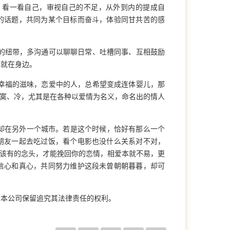
，看一看自己，审视自己的不足，从外到内的提成自
的话题，共同为某个目标而奋斗，体验同甘共苦的感
的纽带，多沟通可以聊聊日常、吐槽同事、互相鼓励
方就在身边。
幸福的滋味，恋爱中的人，总希望变成连体婴儿，那
寂寞、冷，尤其是在各种以爱情为名义，命名出的情人
却在另外一个城市。若是这个时候，恰好有那么一个
朋友一起去吃过饭，看个电影也没什么关系对不对，
不该有的念头，才能挽回你的恋情，相爱本就不易，更
信心和真心，共同努力维护这段未曾朝朝暮暮，却可
，本公司保留追究其法律责任的权利。