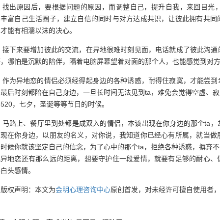
找出原因后，要根据问题的原因，而调整自己，提升自我，来回目光
，丰富自己生活圈子，建立自信的同时与对方达成共识，让彼此拥有共同
，才能有相濡以沫的决心。
接下来要增加彼此的交流，在异地很难时刻见面，电话就成了彼此沟通
等，哪怕是沉默的陪伴，隔着电脑屏幕望着对面的那个人，也能感觉到对
作为异地恋的情侣必须经得起身边的各种诱惑，耐得住寂寞，才能尝到
最后时刻都陪在自己身边，一旦长时间无法见到ta，难免会觉得空虚、
520，七夕，圣诞等等节日的时候。
马路上、餐厅里到处都是成双入的情侣，本该出现在你身边的那个ta，
出现在你身边，以朋友的名义，对你说，我知道你已经心有所属，就当做
时候你就该坚定自己的信念，为了心中的那个ta，拒绝各种诱惑，摒弃
况异地恋还有那么远的距离，想要守护住一段爱情，就要有足够的耐心、
手白头感情。
版权声明：本文为
会明心理咨询中心
原创首发，对未经许可擅自使用者