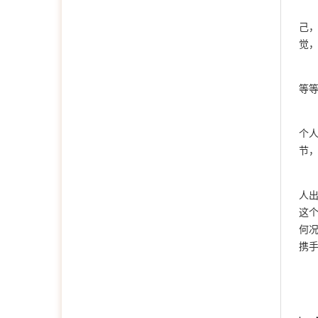
己
觉
等
个人
节，
人
这个
何
携