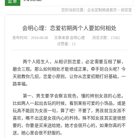
您的当前位置：
企业定制频道首页
>
阅览室
会明心理：恋爱初期两个人要如何相处
发布时间：2018-08-08
文章来源:会明心理
浏览次数：15562
点赞量：12
两个人陌生人，从相识到恋爱，必定需要互相了解，
磨合三观。那么如何相处才能修成正果，牵手到白头呢？今
天就教你几招，恋爱小原则，让你从恋爱初期打好基础，一
路幸福。
第一、男生要学会察言观色，懂的辨别女孩的心思。
比如两人一起出去玩的时候，看到某些可爱的小饰品，或是
玩具不能因为女孩一句，算了吧！不要了，男孩就当女孩不
喜欢，瞧不出这是女孩内心的矜持。殊不知女孩其实是很想
要的，你要是买来送给她，她才会很开心的，如果你真的不
送，她心里会很不舒服的。