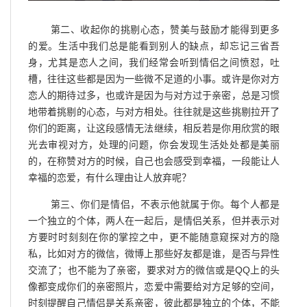
第二、收起你的挑剔心态，赞美与鼓励才能得到更多
的爱。生活中我们总是能看到别人的缺点，却忘记三省吾
身，尤其是恋人之间，我们经常会听到情侣之间愤怼，吐
槽，往往这些都是因为一些微不足道的小事。或许是你对方
恋人的期待过多，也或许是因为与对方过于亲密，总是习惯
地带着挑剔的心态，与对方相处。往往就是这些挑剔拉开了
你们的距离，让这段感情无法继续，相反若是你用欣赏的眼
光去审视对方，处理的问题，你会发现生活处处都是美丽
的，在称赞对方的时候，自己也会感受到幸福，一段能让人
幸福的恋爱，有什么理由让人放弃呢？
第三、你们是情侣，不表示他就属于你。每个人都是
一个独立的个体，两人在一起后，是情侣关系，但并表示对
方要时时刻刻在你的掌控之中，更不能随意窥探对方的隐
私，比如对方的微信，微博上那些好友都是谁，是否与异性
交流了；也不能为了亲密，要求对方的微信或是QQ上的头
像都变成你们的亲密照片，恋爱中需要给对方足够的空间，
时刻提醒自己情侣是关系亲密，彼此都是独立的个体，不能