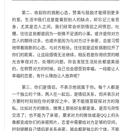
第二、收起你的挑剔心态，赞美与鼓励才能得到更多
的爱。生活中我们总是能看到别人的缺点，却忘记三省吾
身，尤其是恋人之间，我们经常会听到情侣之间愤怼，吐
槽，往往这些都是因为一些微不足道的小事。或许是你对方
恋人的期待过多，也或许是因为与对方过于亲密，总是习惯
地带着挑剔的心态，与对方相处。往往就是这些挑剔拉开了
你们的距离，让这段感情无法继续，相反若是你用欣赏的眼
光去审视对方，处理的问题，你会发现生活处处都是美丽
的，在称赞对方的时候，自己也会感受到幸福，一段能让人
幸福的恋爱，有什么理由让人放弃呢？
第三、你们是情侣，不表示他就属于你。每个人都是
一个独立的个体，两人在一起后，是情侣关系，但并表示对
方要时时刻刻在你的掌控之中，更不能随意窥探对方的隐
私，比如对方的微信，微博上那些好友都是谁，是否与异性
交流了；也不能为了亲密，要求对方的微信或是QQ上的头
像都变成你们的亲密照片，恋爱中需要给对方足够的空间，
时刻提醒自己情侣是关系亲密，彼此都是独立的个体，不能