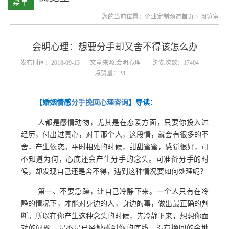
您的当前位置：
企业定制频道首页
>
阅览室
会明心理：想要分手却又舍不得该怎么办
发布时间：2018-09-13
文章来源:会明心理
浏览次数：17404
点赞量：23
【婚姻情感
分手挽回心理咨询
】导读：
人都是感情动物，尤其是在恋爱方面，只要你投入过
经历，付出过真心，对于那个人，这段情，就会有很多的不
舍，产生依恋。平时相处的时候，甜甜蜜蜜，感觉很好，可
不知道为何，心底还会产生分手的念头。可准备分手的时
候，却发现自己还是舍不得，遇到这种情况要如何处理呢？
第一、不要急躁，让自己冷静下来。一个人只有在冷
静的情况下，才能对身边的人，身边的事，做出最正确的判
断。所以在你产生这种念头的时候，先冷静下来，想想你面
对的问题，是不是已经触碰到你的底线，没有挽回的余地