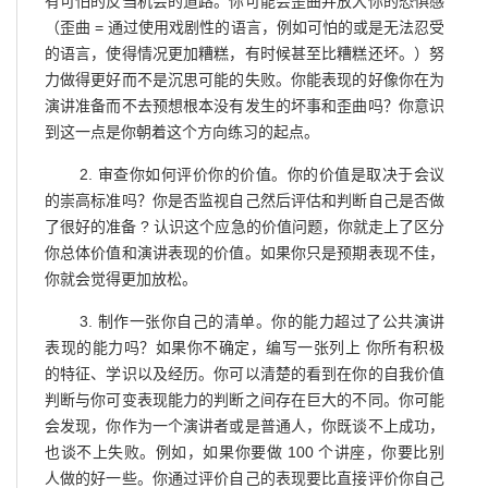
有可怕的反刍机会的道路。你可能会歪曲并放大你的恐惧感
（歪曲 = 通过使用戏剧性的语言，例如可怕的或是无法忍受
的语言，使得情况更加糟糕，有时候甚至比糟糕还坏。）努
力做得更好而不是沉思可能的失败。你能表现的好像你在为
演讲准备而不去预想根本没有发生的坏事和歪曲吗？你意识
到这一点是你朝着这个方向练习的起点。
2. 审查你如何评价你的价值。你的价值是取决于会议
的崇高标准吗？你是否监视自己然后评估和判断自己是否做
了很好的准备 ? 认识这个应急的价值问题，你就走上了区分
你总体价值和演讲表现的价值。如果你只是预期表现不佳，
你就会觉得更加放松。
3. 制作一张你自己的清单。你的能力超过了公共演讲
表现的能力吗？如果你不确定，编写一张列上 你所有积极
的特征、学识以及经历。你可以清楚的看到在你的自我价值
判断与你可变表现能力的判断之间存在巨大的不同。你可能
会发现，你作为一个演讲者或是普通人，你既谈不上成功，
也谈不上失败。例如，如果你要做 100 个讲座，你要比别
人做的好一些。你通过评价自己的表现要比直接评价你自己