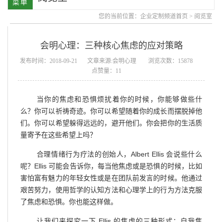
您的当前位置：
企业定制频道首页
>
阅览室
会明心理：三种核心焦虑的应对策略
发布时间：2018-09-21
文章来源:会明心理
浏览次数：15878
点赞量：11
当你的焦虑和恐惧烦扰着你的时候，你能够做些什
么？你可以祈祷奇迹。你可以希望随着你的成长而摆脱掉他
们。你可以希望躲得远远的，避开他们。你会把你的生活质
量寄予在这些希望上吗？
合理情绪行为疗法的创始人，Albert Ellis 会说些什么
呢？Ellis 可能会告诉你，每当他焦虑或是恐惧的时候，比如
害怕富有魅力的年轻女性或是在团队前发言的时候。他通过
艰苦努力，使用哲学的认知方法和心理学上的行为方法克服
了焦虑和恐惧。你也能这样做。
让我们来探究一下 Ellis 的焦虑的三种形式：自我焦