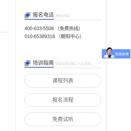
陈欣
首席咨询师
报名电话
擅长：职场、人际、两性关
PHONE
系、情感问题等
400-633-5508 （免费热线）
在线预约
>>
010-65389318 （朝阳中心）
王芳
首席咨询师
擅长：情绪情感(情绪困
扰、自我冲突、自我发展、
培训指南
TRAINING GUIDE
人际关系等)；婚恋家庭(恋
爱失恋、夫妻沟通、婆媳关
系、婚外情等)；青少年咨
课程列表
询(亲子沟通、厌学逃学、
叛逆对抗、学业规划等)；
职场咨询(职场压力、人际
沟通、跳
报名流程
在线预约
>>
沈莉
首席咨询师
免费试听
擅长：婚恋情感问题、青少
年问题、 产前产后抑郁、