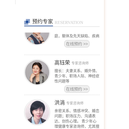
情绪障碍、心身健康问题、
个人成长、职业发展。
在线预约
>>
预约专家
王宾
RESERVATION
专家咨询师
擅长：恋爱婚姻、亲子、家
庭，躯体及先天缺陷、疾病
在线预约
>>
高钰荣
专家咨询师
擅长：夫妻关系、婚外情、
青少年、职场人际、神经症
性问题等
在线预约
>>
洪涓
专家咨询师
亲密关系、情感冲突、婚恋
问题；职场压力、沟通表
达、创伤心理。 青少年心
理健康专家咨询师，尤其擅