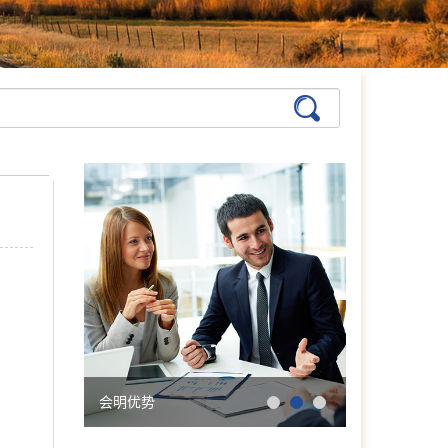
张艳萍
首席咨询师
擅长：儿童青少年、亲子沟
通与亲职教育、恋爱婚姻与
亲密关系
在线预约
>>
孙月芬
首席咨询师
擅长:全面，婚恋、情绪、
躯体化、亲子、个人等
在线预约
>>
张洪
首席咨询师
擅长：亲子、青少年、神经
症、婚恋情感、个人成长等
会明优势
学院简介
在线预约
>>