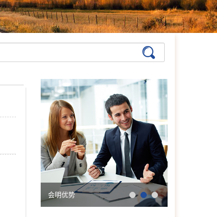
张艳萍
首席咨询师
擅长：儿童青少年、亲子沟
通与亲职教育、恋爱婚姻与
亲密关系
在线预约
>>
孙月芬
首席咨询师
擅长:全面，婚恋、情绪、
躯体化、亲子、个人等
在线预约
>>
张洪
首席咨询师
擅长：亲子、青少年、神经
症、婚恋情感、个人成长等
会明优势
学院简介
在线预约
>>