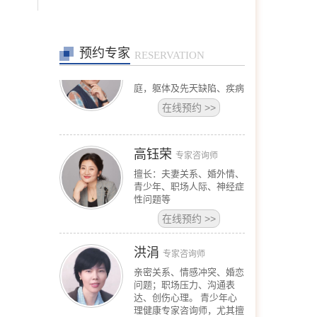
情绪障碍、心身健康问题、
个人成长、职业发展。
在线预约
>>
预约专家
王宾
RESERVATION
专家咨询师
擅长：恋爱婚姻、亲子、家
庭，躯体及先天缺陷、疾病
在线预约
>>
高钰荣
专家咨询师
擅长：夫妻关系、婚外情、
青少年、职场人际、神经症
性问题等
在线预约
>>
洪涓
专家咨询师
亲密关系、情感冲突、婚恋
问题；职场压力、沟通表
达、创伤心理。 青少年心
理健康专家咨询师，尤其擅