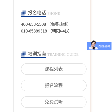
陈欣
首席咨询师
报名电话
擅长：职场、人际、两性关
PHONE
系、情感问题等
400-633-5508 （免费热线）
在线预约
>>
010-65389318 （朝阳中心）
王芳
首席咨询师
擅长：情绪情感(情绪困
扰、自我冲突、自我发展、
培训指南
TRAINING GUIDE
人际关系等)；婚恋家庭(恋
爱失恋、夫妻沟通、婆媳关
系、婚外情等)；青少年咨
课程列表
询(亲子沟通、厌学逃学、
叛逆对抗、学业规划等)；
职场咨询(职场压力、人际
沟通、跳
报名流程
在线预约
>>
沈莉
首席咨询师
免费试听
擅长：婚恋情感问题、青少
年问题、 产前产后抑郁、