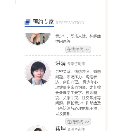
在线预约
>>
预约专家
高钰荣
RESERVATION
专家咨询师
擅长：夫妻关系、婚外情、
青少年、职场人际、神经症
性问题等
在线预约
>>
洪涓
专家咨询师
亲密关系、情感冲突、婚恋
问题；职场压力、沟通表
达、创伤心理。 青少年心
理健康专家咨询师，尤其擅
长处理学生失学、校园霸
凌、关系冲突、社交焦虑等
问题。擅长青少年抑郁症及
自杀防治与心理危机干预，
以及抑郁、
在线预约
>>
蒋坤
资深咨询师