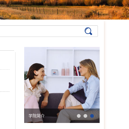
在线预约
>>
孙月芬
首席咨询师
擅长:全面，婚恋、情绪、
躯体化、亲子、个人等
在线预约
>>
张洪
首席咨询师
擅长：亲子、青少年、神经
症、婚恋情感、个人成长等
在线预约
>>
陈欣
首席咨询师
擅长：职场、人际、两性关
系、情感问题等
学院简介
会明大事记
在线预约
>>