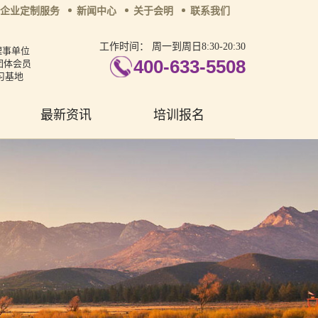
企业定制服务
新闻中心
关于会明
联系我们
工作时间：
周一到周日8:30-20:30
理事单位
400-633-5508
团体会员
习基地
最新资讯
培训报名
张艳萍
首席咨询师
擅长：儿童青少年、亲子沟
通与亲职教育、恋爱婚姻与
亲密关系