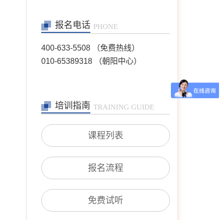
王芳
首席咨询师
报名电话
擅长：情绪情感(情绪困
PHONE
扰、自我冲突、自我发展、
人际关系等)；婚恋家庭(恋
400-633-5508 （免费热线）
爱失恋、夫妻沟通、婆媳关
010-65389318 （朝阳中心）
系、婚外情等)；青少年咨
询(亲子沟通、厌学逃学、
叛逆对抗、学业规划等)；
职场咨询(职场压力、人际
沟通、跳
培训指南
TRAINING GUIDE
在线预约
>>
沈莉
首席咨询师
课程列表
擅长：婚恋情感问题、青少
年问题、 产前产后抑郁、
情绪障碍、心身健康问题、
个人成长、职业发展。
报名流程
在线预约
>>
王宾
专家咨询师
免费试听
擅长：恋爱婚姻、亲子、家
庭，躯体及先天缺陷、疾病