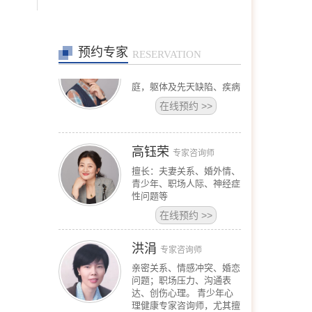
情绪障碍、心身健康问题、
个人成长、职业发展。
在线预约
>>
预约专家
王宾
RESERVATION
专家咨询师
擅长：恋爱婚姻、亲子、家
庭，躯体及先天缺陷、疾病
在线预约
>>
高钰荣
专家咨询师
擅长：夫妻关系、婚外情、
青少年、职场人际、神经症
性问题等
在线预约
>>
洪涓
专家咨询师
亲密关系、情感冲突、婚恋
问题；职场压力、沟通表
达、创伤心理。 青少年心
理健康专家咨询师，尤其擅