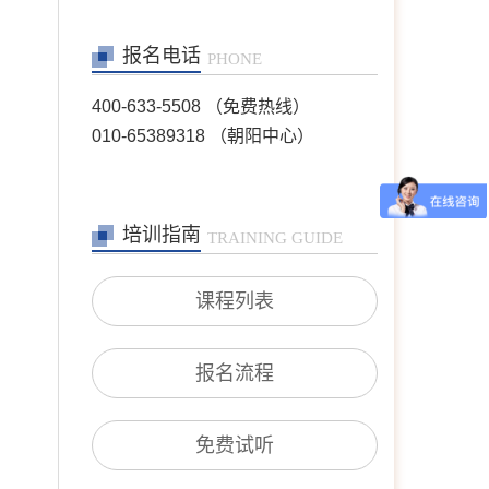
陈欣
首席咨询师
报名电话
擅长：职场、人际、两性关
PHONE
系、情感问题等
400-633-5508 （免费热线）
在线预约
>>
010-65389318 （朝阳中心）
王芳
首席咨询师
擅长：情绪情感(情绪困
扰、自我冲突、自我发展、
培训指南
TRAINING GUIDE
人际关系等)；婚恋家庭(恋
爱失恋、夫妻沟通、婆媳关
系、婚外情等)；青少年咨
课程列表
询(亲子沟通、厌学逃学、
叛逆对抗、学业规划等)；
职场咨询(职场压力、人际
沟通、跳
报名流程
在线预约
>>
沈莉
首席咨询师
免费试听
擅长：婚恋情感问题、青少
年问题、 产前产后抑郁、