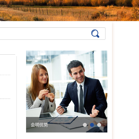
张艳萍
首席咨询师
擅长：儿童青少年、亲子沟
通与亲职教育、恋爱婚姻与
亲密关系
在线预约
>>
孙月芬
首席咨询师
擅长:全面，婚恋、情绪、
躯体化、亲子、个人等
在线预约
>>
张洪
首席咨询师
擅长：亲子、青少年、神经
症、婚恋情感、个人成长等
会明优势
学院简介
在线预约
>>