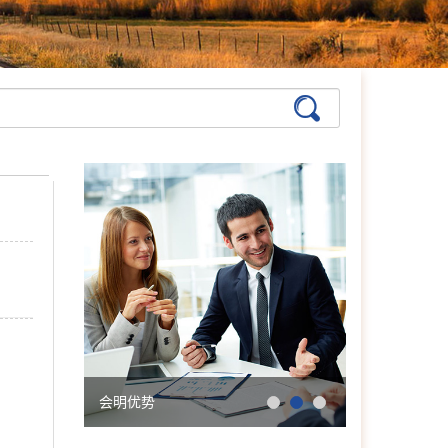
张艳萍
首席咨询师
擅长：儿童青少年、亲子沟
通与亲职教育、恋爱婚姻与
亲密关系
在线预约
>>
孙月芬
首席咨询师
擅长:全面，婚恋、情绪、
躯体化、亲子、个人等
会明优势
学院简介
在线预约
>>