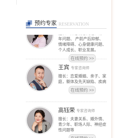
职场咨询(职场压力、人际
沟通、跳
在线预约
>>
预约专家
沈莉
RESERVATION
首席咨询师
擅长：婚恋情感问题、青少
年问题、 产前产后抑郁、
情绪障碍、心身健康问题、
个人成长、职业发展。
在线预约
>>
王宾
专家咨询师
擅长：恋爱婚姻、亲子、家
庭，躯体及先天缺陷、疾病
在线预约
>>
高钰荣
专家咨询师
擅长：夫妻关系、婚外情、
青少年、职场人际、神经症
性问题等