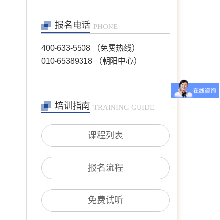
张洪
首席咨询师
报名电话
擅长：亲子、青少年、神经
PHONE
症、婚恋情感、个人成长等
400-633-5508 （免费热线）
在线预约
>>
010-65389318 （朝阳中心）
陈欣
首席咨询师
擅长：职场、人际、两性关
系、情感问题等
培训指南
TRAINING GUIDE
在线预约
>>
课程列表
王芳
首席咨询师
擅长：情绪情感(情绪困
报名流程
扰、自我冲突、自我发展、
人际关系等)；婚恋家庭(恋
爱失恋、夫妻沟通、婆媳关
系、婚外情等)；青少年咨
免费试听
询(亲子沟通、厌学逃学、
叛逆对抗、学业规划等)；