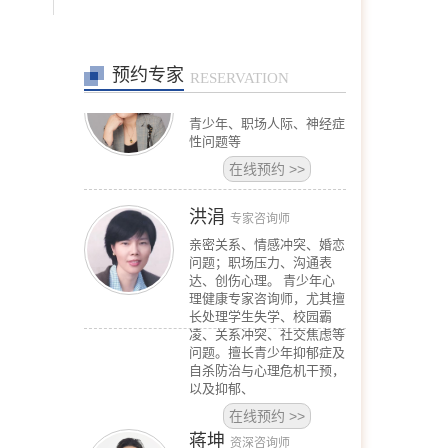
在线预约
>>
预约专家
高钰荣
RESERVATION
专家咨询师
擅长：夫妻关系、婚外情、
青少年、职场人际、神经症
性问题等
在线预约
>>
洪涓
专家咨询师
亲密关系、情感冲突、婚恋
问题；职场压力、沟通表
达、创伤心理。 青少年心
理健康专家咨询师，尤其擅
长处理学生失学、校园霸
凌、关系冲突、社交焦虑等
问题。擅长青少年抑郁症及
自杀防治与心理危机干预，
以及抑郁、
在线预约
>>
蒋坤
资深咨询师