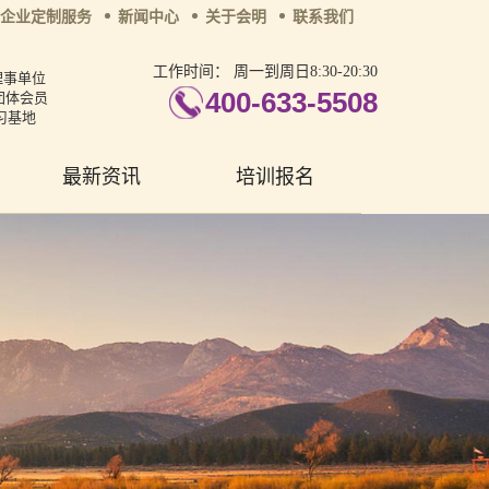
企业定制服务
新闻中心
关于会明
联系我们
工作时间：
周一到周日8:30-20:30
理事单位
400-633-5508
团体会员
习基地
最新资讯
培训报名
张艳萍
首席咨询师
擅长：儿童青少年、亲子沟
通与亲职教育、恋爱婚姻与
亲密关系