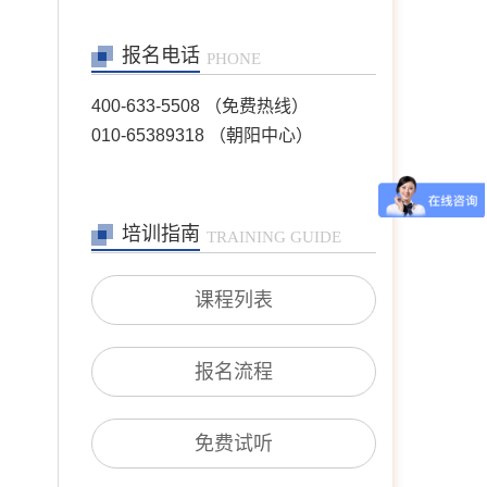
王芳
首席咨询师
报名电话
擅长：情绪情感(情绪困
PHONE
扰、自我冲突、自我发展、
人际关系等)；婚恋家庭(恋
400-633-5508 （免费热线）
爱失恋、夫妻沟通、婆媳关
010-65389318 （朝阳中心）
系、婚外情等)；青少年咨
询(亲子沟通、厌学逃学、
叛逆对抗、学业规划等)；
职场咨询(职场压力、人际
沟通、跳
培训指南
TRAINING GUIDE
在线预约
>>
沈莉
首席咨询师
课程列表
擅长：婚恋情感问题、青少
年问题、 产前产后抑郁、
情绪障碍、心身健康问题、
个人成长、职业发展。
报名流程
在线预约
>>
王宾
专家咨询师
免费试听
擅长：恋爱婚姻、亲子、家
庭，躯体及先天缺陷、疾病