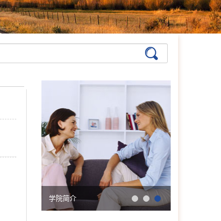
在线预约
>>
孙月芬
首席咨询师
擅长:全面，婚恋、情绪、
躯体化、亲子、个人等
在线预约
>>
张洪
首席咨询师
擅长：亲子、青少年、神经
症、婚恋情感、个人成长等
在线预约
>>
陈欣
首席咨询师
擅长：职场、人际、两性关
系、情感问题等
学院简介
会明大事记
在线预约
>>