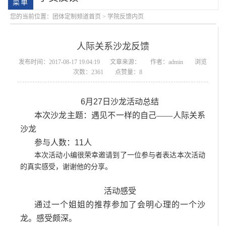
您的当前位置：
团体定制频道首页
> 学院反馈内页
人际关系沙龙反馈
发布时间：2017-08-17 19:04:19
文章来源：
作者：admin
浏览
次数：2361
点赞量：8
6
月
27
日沙龙活动总结
会明大事记
会明优势
本次沙龙主题：遇见不一样的自己——人际关系
沙龙
参与人数：
11
人
本次活动小编很荣幸邀请到了一位参与者表达
本次活动
的真实感受，谢谢他的分享。
活动感受
通过一个姐姐的推荐参加了会明心理的一个沙
龙。感受颇深。