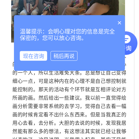
×
温馨提示：会明心理对您的信息是完全
保密的，您可以放心咨询。
现在咨询
稍后再说
第一次参加活动，最大的感受在于对于自己惊人
的识别力。“佚名”是会更多的把注意力投向自己内心
的一个人，所以生活难免大条。总是想让自己变得
细心一点，可是这种内在的心理不是自己想控制就
能控制的。那天的活动有个环节就是互相评论对方
所画的画。然后给出一些建议。我以前一直觉得绘
画分析需要非常系统的去学习，觉得自己去看一幅
画的时候肯定看不出什么东西来。但是当我真正的
用心去看，去分析。大胆的去说的时候，发现我居
然能有那么多的想法，有这想法其实就已经让我够