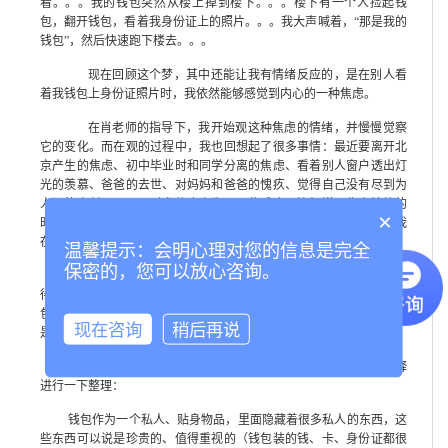
看。。。我的钱包突然从楼上掉到楼下。。。楼下有一个人捡起钱
包，翻开钱包，看着我身份证上的照片。。。我大声喊着，“那是我的
钱包”，然后快速跑下楼去。。。
现在回顾这个梦，其中还能让我有情绪反应的，是在别人看
着我钱包上身份证照片时，我依然能够感觉到内心的一种焦虑。
在肖老师的指导下，我开始观这种焦虑的情绪，并慢慢觉察
它的变化。而在观的过程中，我也回想起了很多事情：最近要离开北
京产生的焦虑、初中毕业时和同学分离的焦虑、看着别人窗户透出灯
光的羡慕、爸爸的去世、对妈妈和爸爸的愧疚、觉得自己没有尽到为
人子的责任。。。同时身体也产生了一些反应，比如说观焦虑情绪的
×
时候，在中间有一段时间我感觉浑身在颤抖，我对此的解释是可能我
在防御着某些事情，我害怕暴露自己。
温馨提示：会明心理对您的信息是完全
保密的，您可以放心咨询。
对这个梦境的内观，到了说出对爸爸的内疚感之后，我的情绪就
得到了减轻。而本次内观结束的标志，应该是在我突然记起以前我钱
包里放着爸爸照片，其实我害怕的不是别人看我身份证上的照片，而
现在咨询
稍后再说
是害怕别人看出我对爸爸的内疚的情绪。
好了，到此这个释梦过程算是完成了，我在对这个梦的解释
进行一下整理：
钱包作为一个私人、贴身物品，里面隐藏着很多私人的东西，这
些东西可以说是珍贵的、值得重视的（钱包装的钱、卡、身份证都很