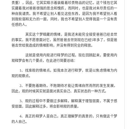
贵重），因此，它其实暗示着装载着珍贵物品的记忆。这个钱包它其
实藏着我对爸爸很强的思念和愧疚，而同时，也是我对未尽责任的一
种自我谴责。我不希望让别人看见这些东西，是因为我不希望别人看
到我软弱和无力的一面，同时，我也不希望别人觉得我是一个没有责
任感的人。
其实这个梦暗藏的情绪，是我还未能完全接受爸爸已经去世
的事实，我不愿意面对它，虽然爸爸去世到现在已经5年多了，但是爸
爸去世给我造成的情绪影响，并没有得到完全的释放。
这就是使用内观进行释梦的过程。现在回顾起来，要使用内
观释梦会有几个要点，在此进行简要总结：
1、找准观的情绪点。如我本次进行释梦，就是以焦虑情绪为内
观的观察点。
2、不要抱着期待。不抱期待才能让情绪自然而然的发生发展，
因此，观的时候其实就是面对真实自己、真实状态的一种方式。
3、观的过程中不要做过多解释。解释属于理智层面，不属于感
受层面，因此解释过多，将会影响观的质量。
4、真正的释梦人是自己。真正理解梦的真意的，只有做这个梦
的人自己。