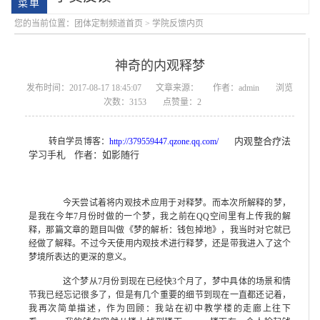
您的当前位置：
团体定制频道首页
> 学院反馈内页
神奇的内观释梦
发布时间：2017-08-17 18:45:07
文章来源：
作者：admin
浏览
次数：3153
点赞量：2
内观整合疗法
转自学员博客：
http://379559447.qzone.qq.com/
学习手札
作者：如影随行
学院简介
会明大事记
今天尝试着将内观技术应用于对释梦。而本次所解释的梦，
是我在今年7月份时做的一个梦，我之前在QQ空间里有上传我的解
释，那篇文章的题目叫做《梦的解析：钱包掉地》，我当时对它就已
经做了解释。不过今天使用内观技术进行释梦，还是带我进入了这个
梦境所表达的更深的意义。
这个梦从7月份到现在已经快3个月了，梦中具体的场景和情
节我已经忘记很多了，但是有几个重要的细节到现在一直都还记着，
我再次简单描述，作为回顾：我站在初中教学楼的走廊上往下