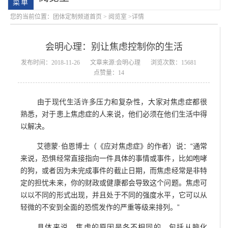
您的当前位置：
团体定制频道首页
>
阅览室
>详情
会明心理：别让焦虑控制你的生活
发布时间：2018-11-26
文章来源:会明心理
浏览次数：15681
点赞量：14
由于现代生活许多压力和复杂性，大家对焦虑症都很
会明大事记
会明优势
熟悉，对于患上焦虑症的人来说，他们必须在他们生活中得
以解决。
艾德蒙·伯恩博士（《应对焦虑症》的作者）说：“通常
来说，恐惧经常直接指向一件具体的事情或事件，比如咆哮
的狗，或者因为未完成事件的截止日期，而焦虑经常是非特
定的担忧未来，你的财政或健康都会导致这个问题。焦虑可
以以不同的形式出现，并且处于不同的强度水平，它可以从
轻微的不安到全面的恐慌发作的严重等级来排列。”
具体来说，焦虑的原因是各不相同的，包括从脑化