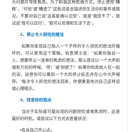
大问题并导致焦虑。为了削弱这种思维方式，停止使用“糟
糕”，“可怕”或“糟透了”这些词语去描述你生活中的事件或情
况。不要对自己说“这真是难以忍受”，或是“我受不了”，尝
试说“我可以应付”，“我可以处理和生活下去”。
3、停止令人担忧的想法
如果你发现自己陷入一个不停的令人担忧的想法的循
环时，可以使用这个策略。伯恩博士说：“如果你独自一
人，想要停止一连串的焦虑的想法，那么尝试以一个大声和
强有力的的呼喊，‘停！’或‘别想了！’如果你和其他人在一起
的话，设想你可以看到一个大的停止标志并在心中大声喊
停。”每次令人担忧的想法回来，你便重复地对自己这样说
或心理暗示。
4、改变你的观点
当对于实际或可能出现的问题担忧或者焦虑时，这是
最好的时机。请尝试以下方式去思量状况：
•告诉自己开心点。