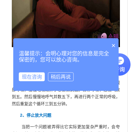
×
温馨提示：会明心理对您的信息是完全
保密的，您可以放心咨询。
以下练习可以单独完成，也能被任意组合完成。
1、来个平静的呼吸
现在咨询
稍后再说
这个练习能很快中断焦虑症状的发展趋势。从你的腹
部呼吸，慢慢地吸过鼻子心里数到五。暂停呼吸，憋住气数
到五。然后慢慢地呼气并数五下，再进行两个正常的呼吸，
然后重复这个循环三到五分钟。
2、停止放大问题
当把一个问题被弄得比它实际更加复杂严重时，会夸