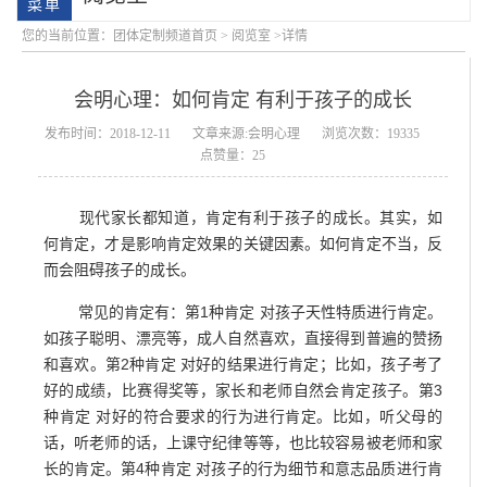
您的当前位置：
团体定制频道首页
>
阅览室
>详情
会明心理：如何肯定 有利于孩子的成长
发布时间：2018-12-11
文章来源:会明心理
浏览次数：19335
点赞量：25
现代家长都知道，肯定有利于孩子的成长。其实，如
会明大事记
会明优势
何肯定，才是影响肯定效果的关键因素。如何肯定不当，反
而会阻碍孩子的成长。
常见的肯定有：第1种肯定 对孩子天性特质进行肯定。
如孩子聪明、漂亮等，成人自然喜欢，直接得到普遍的赞扬
和喜欢。第2种肯定 对好的结果进行肯定；比如，孩子考了
好的成绩，比赛得奖等，家长和老师自然会肯定孩子。第3
种肯定 对好的符合要求的行为进行肯定。比如，听父母的
话，听老师的话，上课守纪律等等，也比较容易被老师和家
长的肯定。第4种肯定 对孩子的行为细节和意志品质进行肯