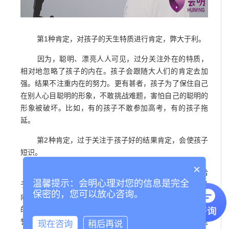
第1种肯定，对孩子的天生特质进行肯定，弊大于利。
因为，聪明、漂亮人人可见，过分关注外在的特质，
相对地忽略了孩子的内在。孩子会跟随大人们的肯定去加
强。结果不注重内在的努力。更有甚者，孩子为了保住自己
在别人心目聪明的形象，不敢挑战难题，害怕自己的聪明的
形象被破坏。比如，有的孩子不敢参加高考，有的孩子拖
延。
第2种肯定，过于关注于孩子好的结果肯定，会使孩子
短识。
×
比如孩子学习成绩考好了，家长满足孩子的需要，给
温馨提示：会明心理对您的信息是完全
予奖励；孩子得奖了，给予表彰。这样做可以鼓励其他孩子
保密的，您可以放心咨询。
向这位孩子学习，是有益的。但对于孩子本身，反而有一定
的伤害。因为，这样做，让孩子把注意力转移到对肯定、荣
誉的渴求上，而对这件事本身的兴趣反而迷失。如果，这
现在咨询
稍后再说