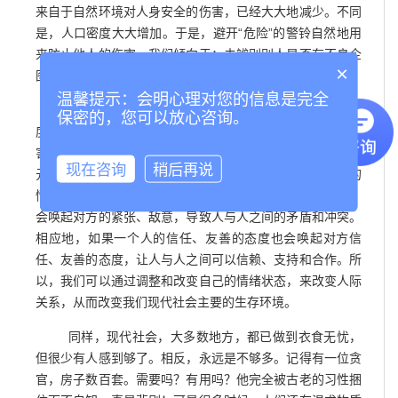
来自于自然环境对人身安全的伤害，已经大大地减少。不同
是，人口密度大大增加。于是，避开“危险”的警铃自然地用
来防止他人的伤害。我们倾向于：去辨别别人是否有不良企
×
图；去记住不愉快的感觉；去准备时刻进入防御或战斗……
温馨提示：会明心理对您的信息是完全
可是，在人与人之间的关系中，这种防御攻击型的态
保密的，您可以放心咨询。
度本身就导致人与人之间的矛盾、冲突，常常对他人导致伤
害。因为，我们人类的大脑有一种神经细胞，叫镜像神经
现在咨询
稍后再说
元，它的功能是：一个人的情绪状态会唤起交流对方相应的
情绪状态，就像照镜子一样。比如，一个人的紧张、敌意，
会唤起对方的紧张、敌意，导致人与人之间的矛盾和冲突。
相应地，如果一个人的信任、友善的态度也会唤起对方信
任、友善的态度，让人与人之间可以信赖、支持和合作。所
以，我们可以通过调整和改变自己的情绪状态，来改变人际
关系，从而改变我们现代社会主要的生存环境。
同样，现代社会，大多数地方，都已做到衣食无忧，
但很少有人感到够了。相反，永远是不够多。记得有一位贪
官，房子数百套。需要吗？有用吗？他完全被古老的习性捆