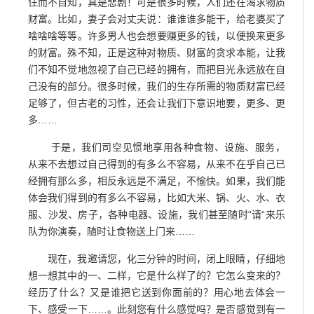
住而不自知，真是悲剧！可是很多时候，人们还在渴求物质
财富。比如，妻子会对丈夫说：谁谁谁多能干，给老婆买了
啥啥啥等等。许多男人也会想要赚更多的钱，以便换来更多
的财富。殊不知，正是这种对物质、财富的贪求本能，让我
们不知不觉地忽视了自己已经的拥有，而把目光永远放在自
己没有的部分。很多时候，我们的生存所需的物质财富已经
足够了，但古老的习性，还会让我们下意识地要，更多、更
多……
于是，我们司空见惯地享用各种食物、设施、服务，
从来不去想过自己得到的有多么不容易，从来不在乎自己已
经拥有那么多，相反永远是不满足，不愉快。如果，我们能
体会我们得到的有多么不容易，比如大米、锅、火、水、衣
服、沙发、房子，各种电器、设施，我们甚至随时“请“来乐
队为你演奏，随时让食物送上门来……
现在，我邀请您，化三分钟的时间，闭上眼睛，仔细地
想一想其中的一、二样，它是什么样了的？它怎么变来的？
经历了什么？又是谁把它送到你面前的？用心地去体会一
下、感受一下……。此刻您有什么感觉吗？是否感觉到有一