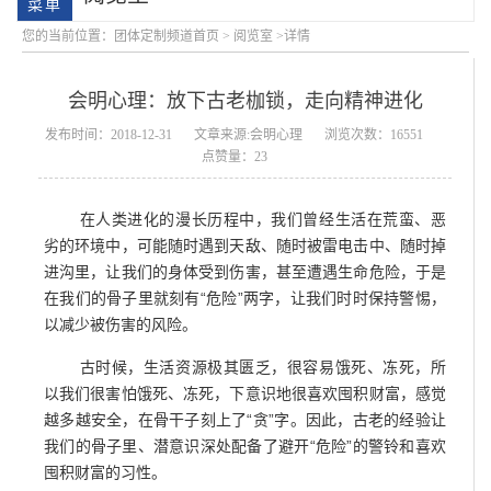
您的当前位置：
团体定制频道首页
>
阅览室
>详情
会明心理：放下古老枷锁，走向精神进化
发布时间：2018-12-31
文章来源:会明心理
浏览次数：16551
点赞量：23
在人类进化的漫长历程中，我们曾经生活在荒蛮、恶
会明大事记
会明优势
劣的环境中，可能随时遇到天敌、随时被雷电击中、随时掉
进沟里，让我们的身体受到伤害，甚至遭遇生命危险，于是
在我们的骨子里就刻有“危险”两字，让我们时时保持警惕，
以减少被伤害的风险。
古时候，生活资源极其匮乏，很容易饿死、冻死，所
以我们很害怕饿死、冻死，下意识地很喜欢囤积财富，感觉
越多越安全，在骨干子刻上了“贪”字。因此，古老的经验让
我们的骨子里、潜意识深处配备了避开“危险”的警铃和喜欢
囤积财富的习性。