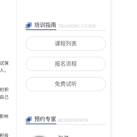
培训指南
TRAINING GUIDE
课程列表
张艳萍
首席咨询师
擅长：儿童青少年、亲子沟
被试保
报名流程
通与亲职教育、恋爱婚姻与
人，
亲密关系
在线预约
>>
免费试听
多的积
孙月芬
自己
首席咨询师
擅长:全面，婚恋、情绪、
躯体化、亲子、个人等
会影响
在线预约
>>
预约专家
RESERVATION
积极