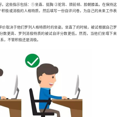
好。这些指示包括：①坐直、挺胸 ②驼背、颈前倾、脸朝膝盖。在保持这
个积极或消极的人格特质，然后填写一份自评问卷，为自己的未来工作表
评价取决于他们罗列人格特质时的坐姿。坐直了的时候，被试根据自己罗
分数更高、罗列消极特质的被试自评分数更低。然而，当他们坐塌下来
关系，不管积极还是消极。