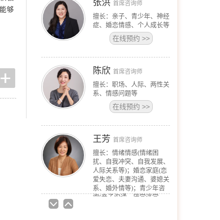
张洪
首席咨询师
能够
擅长：亲子、青少年、神经
症、婚恋情感、个人成长等
在线预约
>>
陈欣
首席咨询师
擅长：职场、人际、两性关
系、情感问题等
在线预约
>>
王芳
首席咨询师
擅长：情绪情感(情绪困
扰、自我冲突、自我发展、
人际关系等)；婚恋家庭(恋
爱失恋、夫妻沟通、婆媳关
系、婚外情等)；青少年咨
询(亲子沟通、厌学逃学、
叛逆对抗、学业规划等)；
职场咨询(职场压力、人际