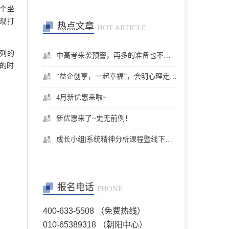
个坐
现打
热点文章
HOT ARTICLE
列的
中高考来袭预警，再多的准备也不嫌多，这一份考生福利等你来拿
的时
“益企创享，一起幸福”，会明心理走进社区公益，与居民一起让社区更美好
4月新优惠来啦~
新优惠来了~史无前例！
成长小组|系统精神分析课程暨线下团体成长小组招募
报名电话
PHONE
400-633-5508 （免费热线）
010-65389318 （朝阳中心）