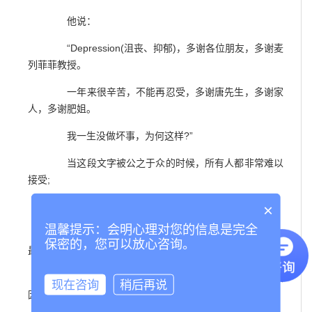
他说：
“Depression(沮丧、抑郁)，多谢各位朋友，多谢麦
列菲菲教授。
一年来很辛苦，不能再忍受，多谢唐先生，多谢家
人，多谢肥姐。
我一生没做坏事，为何这样?”
当这段文字被公之于众的时候，所有人都非常难以
接受;
×
而也是因为哥哥的离去，“抑郁”开始被关注;
温馨提示：会明心理对您的信息是完全
9年后的2012年，一个叫走饭的微博用户，发完她
保密的，您可以放心咨询。
最后一条微博后，告别了这个世界：
“我有抑郁，所以就去死一死，没什么重要的原
现在咨询
稍后再说
因，大家不必在意我的离开;拜拜啦。”