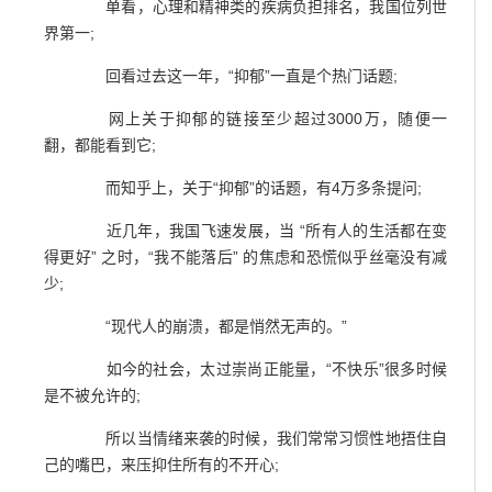
单看，心理和精神类的疾病负担排名，我国位列世
界第一;
回看过去这一年，“抑郁”一直是个热门话题;
网上关于抑郁的链接至少超过3000万，随便一
翻，都能看到它;
而知乎上，关于“抑郁”的话题，有4万多条提问;
近几年，我国飞速发展，当 “所有人的生活都在变
得更好” 之时，“我不能落后” 的焦虑和恐慌似乎丝毫没有减
少;
“现代人的崩溃，都是悄然无声的。”
如今的社会，太过崇尚正能量，“不快乐”很多时候
是不被允许的;
所以当情绪来袭的时候，我们常常习惯性地捂住自
己的嘴巴，来压抑住所有的不开心;