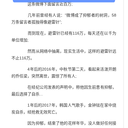
这条微博下面留言近百万;
几年前曾经有人说：“微博成了抑郁者的树洞，58
万条留言者孤独得像避雷针”;
而到现在，避雷针已经有116万，每天还在以千为
单位增加;
然而从网络中抽离，现实生活中，这样的避雷针远
不止116万。
4年后的2016年，中秋节第二天，看起来活泼开朗
的乔任梁，突然离世，震惊了所有人;
在经纪公司发表的声明中，称他因生前患有抑郁，
最后选择了自杀...
1年后的2017年，韩国人气歌手，金钟铉在家中烧
炭自杀，经抢救无效死亡。
因为抑郁，结束了他的花样年华，没人做好任何接