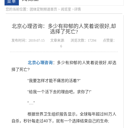
您的当前位置：
团体定制频道首页
>
阅览室
>详情
北京心理咨询：多少有抑郁的人笑着说很好,却
选择了死亡?
发布时间：2019-07-15
文章来源:
浏览次数：17294
点赞量：
6
北京心理咨询
：多少有抑郁的人笑着说很好,却选
会明大事记
会明优势
择了死亡?
“我要怎样才能不痛苦的活着?”
“给我一个活下去的理由吧，求你了!”
“....”
根据世界卫生组织报告显示，全球每年超过80万人
自杀，秒针每走过40下，就有一个选择结束自己的生命;