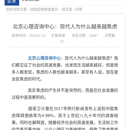
您的当前位置：
团体定制频道首页
>
阅览室
>详情
北京心理咨询中心：现代人为什么越来越焦虑
发布时间：2019-07-24
文章来源:
浏览次数：14447
点赞量：
31
北京心理咨询中心
：现代人为什么越来越焦虑？我
会明大事记
会明优势
们都见证了社会的高速发展，也发现生活越来越好，但是很
多人都发现，焦虑的人群也越来越多，甚至有人说，现在是
全民焦虑的时代。
其实焦虑的产生并不是突然的，而是在社会发展的
过程中逐渐累积的。
国家卫计委在2017年例行新闻发布上说到中国焦
虑障碍患病率为4.98%，高于上世纪八九十年代的调查结
果。同时也解释道，随着经济社会的高速发展，生活和工作
的节奏显著加快，公众心理压力普遍增加，导致了焦虑患病