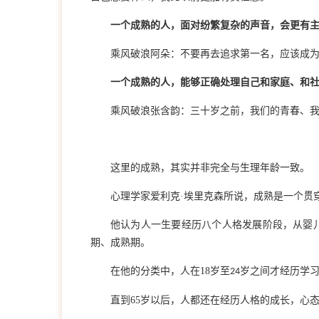
一个成熟的人，面对纷繁复杂的声音，会更有
乘风破浪
阿朵：不要再去追求第一名，应该成
一个成熟的人，能够正确处理自己和家庭、和
乘风破浪
张含韵：三十岁之前，我们的青春、
这里的成熟，其实并非完全与生理年龄一致。
心理学家爱利克
·埃里克森所说，
成熟是一个贯
他认为人一生要经历八个人格发展阶段，从婴
期、成熟期。
在他的分类中，人在
18
岁至
岁之间才经历学
24
直到
65
岁以后，人都还在经历人格的成长，心