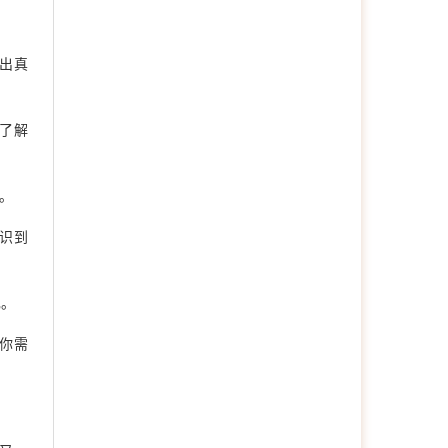
洪涓
专家咨询师
亲密关系、情感冲突、婚恋
出真
问题；职场压力、沟通表
达、创伤心理。 青少年心
理健康专家咨询师，尤其擅
长处理学生失学、校园霸
了解
凌、关系冲突、社交焦虑等
问题。擅长青少年抑郁症及
自杀防治与心理危机干预，
。
以及抑郁、
在线预约
>>
识到
蒋坤
资深咨询师
擅长领域 婚姻情感：夫妻
沟通、婚外情、恋爱、失
己。
恋、婚姻经营等 青少年咨
询：亲子沟通不畅、厌学、
你需
叛逆对抗等 情绪问题：抑
郁、焦虑、自我冲突、压力
与情绪管理等 人际关系：
亲子关系、婚姻家庭、职场
困