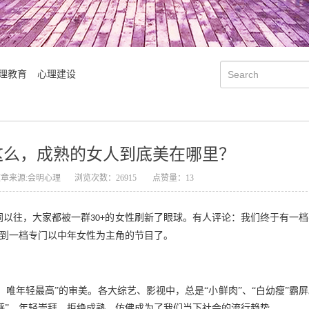
理教育
心理建设
这么，成熟的女人到底美在哪里？
文章来源:会明心理
浏览次数：26915
点赞量：13
同以往，大家都被一群
的女性刷新了眼球。有人评论：我们终于有一档
30+
看到一档专门以中年女性为主角的节目了。
会明大事记
会明优势
，唯年轻最高”的审美。各大综艺、影视中，总是“小鲜肉”、“白幼瘦”霸
感”。年轻崇拜，拒绝成熟，仿佛成为了我们当下社会的流行趋势。