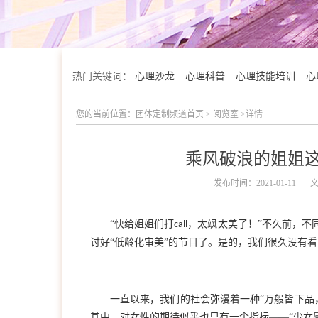
热门关键词：
心理沙龙
心理科普
心理技能培训
心
您的当前位置：
团体定制频道首页
>
阅览室
>详情
乘风破浪的姐姐
发布时间：2021-01-11
“快给姐姐们打
，太飒太美了！
”不久前，不
call
讨好“低龄化审美”的节目了。是的，我们很久没有
学院简介
一直以来，我们的社会弥漫着一种
“万般皆下品
其中，对女性的期待似乎也只有一个指标——“少女