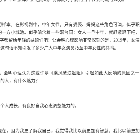
想样本。在影视剧中，中年女性，只有婆婆、妈妈这些角色可演，似乎职
的一方小城池。似乎暗含着一些潜台词：女人一旦中年，就赶紧退下吧，
键字都留给年轻的姑娘们吧！
让会明心理影响非常深刻的是，
2019
年，女演
。这句话不知引发了多少广大中年女演员乃至中年女性的共鸣。
。
会明心理认为
这或许是《乘风破浪姐姐》引起如此大反响的原因之一
熟的人，有什么魅力？
了个人成长，有良好自我心态调整能力的。
现在，因为我更了解我自己，我觉得我比以前更加有智慧，我比以前更加