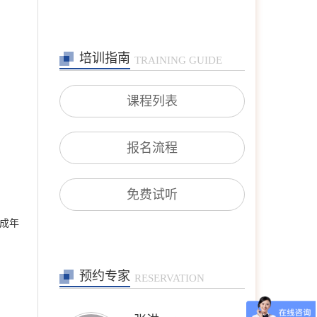
培训指南
TRAINING GUIDE
课程列表
张艳萍
首席咨询师
擅长：儿童青少年、亲子沟
报名流程
通与亲职教育、恋爱婚姻与
亲密关系
在线预约
>>
免费试听
孙月芬
成年
首席咨询师
擅长:全面，婚恋、情绪、
躯体化、亲子、个人等
在线预约
>>
预约专家
RESERVATION