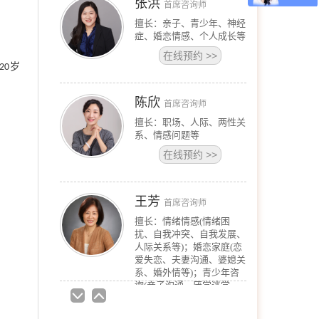
张洪
首席咨询师
擅长：亲子、青少年、神经
症、婚恋情感、个人成长等
在线预约
>>
岁
20
陈欣
首席咨询师
擅长：职场、人际、两性关
系、情感问题等
在线预约
>>
王芳
首席咨询师
擅长：情绪情感(情绪困
扰、自我冲突、自我发展、
人际关系等)；婚恋家庭(恋
爱失恋、夫妻沟通、婆媳关
系、婚外情等)；青少年咨
询(亲子沟通、厌学逃学、
叛逆对抗、学业规划等)；
职场咨询(职场压力、人际