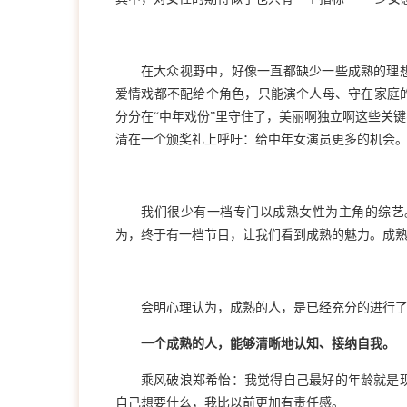
在大众视野中，好像一直都缺少一些成熟的理
爱情戏都不配给个角色，只能演个人母、守在家庭
分分在
“中年戏份”里守住了，美丽啊独立啊这些关
清在一个颁奖礼上呼吁：给中年女演员更多的机会
我们很少有一档专门以成熟女性为主角的综艺
为，终于有一档节目，让我们看到成熟的魅力。成
会明心理认为，
成熟的人，是
已经充分的进行
一个成熟的人，能够清晰地认知、接纳自我。
乘风破浪
郑希怡：我觉得自己最好的年龄就是
自己想要什么，我比以前更加有责任感。