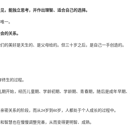
主见，能独立思考，并作出理智、适合自己的选择。
为唯一。
社会的关系。
我们的美好是天生的、是父母给的。但三十岁之后，是自己一手创造的。
穿终生的过程。
儿期开始，经历儿童期、学龄初期、学龄期、青春期，随后是成年早期、
习亲密关系的阶段，而从
岁到
岁，人都处于个人成长的过程中。
24
60
态和智慧也在慢慢调整完善，从而变得更明智、成熟。