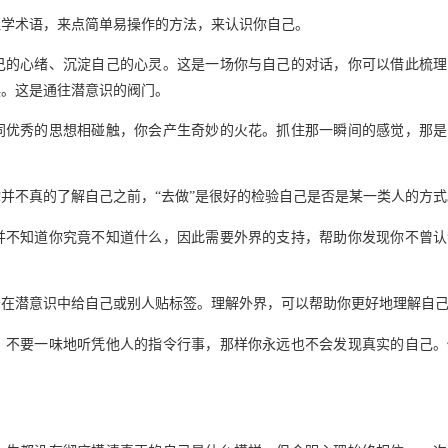
理学术语，来点简单易操作的方法，来认识你自己。
己的心绪、沉淀自己的心灵。这是一场你与自己的对话，你可以借此梳理
误。这是通往潜意识的阀门。
同优秀的思想相碰触，你会产生奇妙的火花。抓住那一瞬间的感觉，那是
你并不真的了解自己之前，
“去做”是很好的检验自己是否是某一类人的方式
并不知道你究竟不知道什么，因此需要外界的支持，帮助你发现你不曾认
少在潜意识中给自己或别人贴标签。理解外界，可以帮助你更好地理解自
。
不要一味地听凭他人的指令行事，那样你永远也不会发现真实的自己。