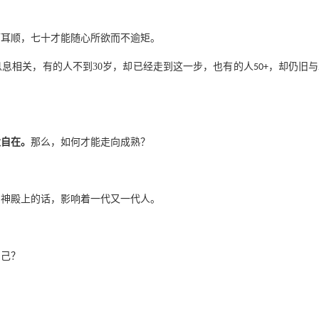
而耳顺，七十才能随心所欲而不逾矩。
息息相关，有的人不到
30
岁，却已经走到这一步，也有的人
，却仍旧与
50+
大自在。
那么，如何才能走向成熟？
罗神殿上的话，影响着一代又一代人。
自己？