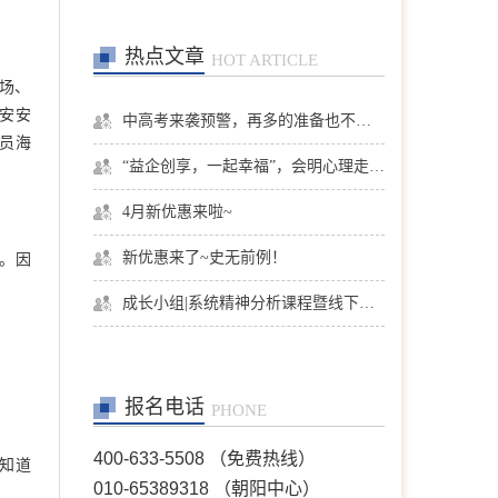
热点文章
HOT ARTICLE
场、
安安
中高考来袭预警，再多的准备也不嫌多，这一份考生福利等你来拿
员海
“益企创享，一起幸福”，会明心理走进社区公益，与居民一起让社区更美好
4月新优惠来啦~
新优惠来了~史无前例！
。因
成长小组|系统精神分析课程暨线下团体成长小组招募
报名电话
PHONE
400-633-5508 （免费热线）
知道
010-65389318 （朝阳中心）